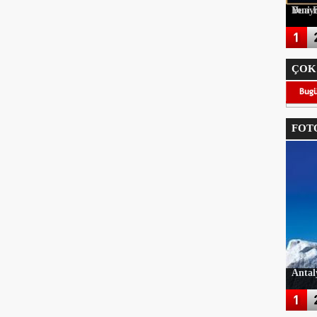
Duayen Turizmc
ÇOK
FOTO
Antal