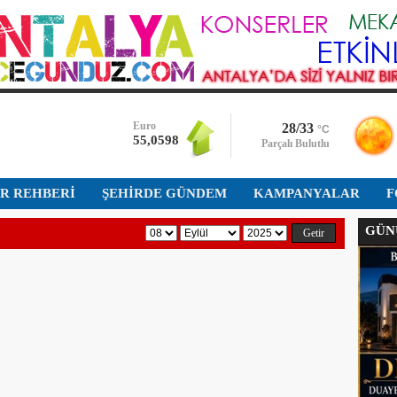
Bist-100
13.759,390
Dolar
47,5947
Euro
28/33
°C
55,0598
Parçalı Bulutlu
Altın
İR REHBERİ
ŞEHİRDE GÜNDEM
6.519,375
KAMPANYALAR
F
GÜNÜ
Bist-100
13.759,390
Dolar
47,5947