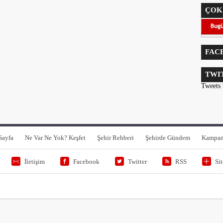
ÇOK
FAC
TWI
Tweets
Sayfa
Ne Var Ne Yok? Keşfet
Şehir Rehberi
Şehirde Gündem
Kampan
İletişim
Facebook
Twitter
RSS
Si