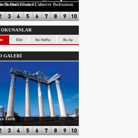
i Caner Cansever Bodrumun Yeni Butik Oteli Deniz 61 'de
 OKUNANLAR
 GALERİ
ya Tarih