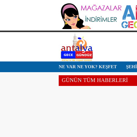
NE VAR NE YOK? KEŞFET
ŞEH
GÜNÜN TÜM HABERLERİ