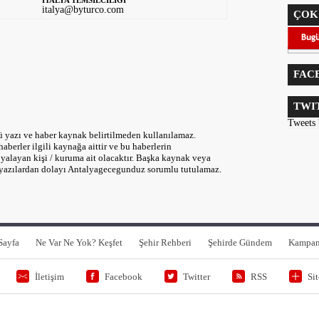
İTALYA TEMSİLCİLİĞİ
italya@byturco.com
ÇOK
FAC
TWI
Tweets
 yazı ve haber kaynak belirtilmeden kullanılamaz.
aberler ilgili kaynağa aittir ve bu haberlerin
layan kişi / kuruma ait olacaktır. Başka kaynak veya
ait yazılardan dolayı Antalyagecegunduz sorumlu tutulamaz.
Sayfa
Ne Var Ne Yok? Keşfet
Şehir Rehberi
Şehirde Gündem
Kampan
İletişim
Facebook
Twitter
RSS
Si