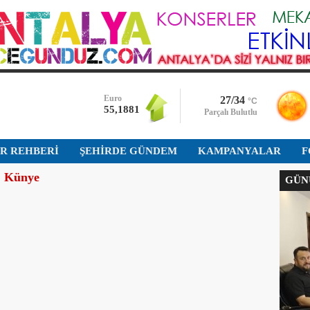
Bist-100
13.779,390
Dolar
47,7111
Euro
27/34
°C
55,1881
Parçalı Bulutlu
Altın
İR REHBERİ
ŞEHİRDE GÜNDEM
6.660,545
KAMPANYALAR
F
Künye
GÜNÜ
Bist-100
13.779,390
Dolar
47,7111