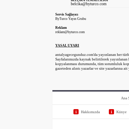
BELÇİKA TEMSİLCİLİĞİ
belcika@byturco.com
Servis Sağlayıcı
ByTurco Yayın Grubu
Reklam
reklam@byturco.com
YASAL UYARI
antalyagecegunduz.com'da yayınlanan her türlü
Sayfalarımızda kaynak belirtilerek yayınlanan h
kopyalanması durumunda, tüm sorumluluk kopya
gazeteden alıntı yazarlar ve site yazarlarına 
Ana 
Hakkımızda
Künye