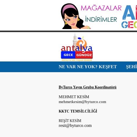
NE VAR NE YOK? KEŞFET
ŞEH
ByTurco Yayın Grubu Koordinatörü
MEHMET KESİM
mehmetkesim@byturco.com
KKTC TEMSİLCİLİĞİ
REŞİT KESİM
resit@byturco.com