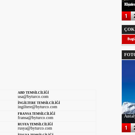
Korkuteli Kaymakamı Onur Yılmazer'e Müteahhitler Derneğinden H
ÇOK
FOTO
ABD TEMSİLCİLİĞİ
usa@byturco.com
İNGİLTERE TEMSİLCİLİĞİ
ingiltere@byturco.com
FRANSA TEMSİLCİLİĞİ
Antal
fransa@byturco.com
RUSYA TEMSİLCİLİĞİ
rusya@byturco.com