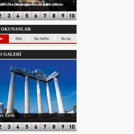
ayırlı Olsun Ziyareti
 OKUNANLAR
 GALERİ
ya Tarih