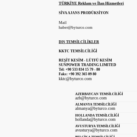
TÜRKİYE Reklam ve İlan Hizmetleri
SİVA AJANS PRODÜKSİYON
Mail
haber@byturco.com
DIŞ TEMSİLCİLİKLER
KKTC TEMSİLCİLİĞİ
REŞİT KESİM - LÜTFÜ KESİM
SUNPOWER TRADING LIMITED
Tel: +90 533 834 15 79 - 80
Faks: +90 392 365 09 80
kktc@byturco.com
AZERBAYCAN TEMSİLCİLİĞİ
azb@byturco.com
ALMANYA TEMSİLCİLİĞİ
almanya@byturco.com
HOLLANDA TEMSİLCİLİĞİ
hollanda@byturco.com
AVUSTURYA TEMSİLCİLİĞİ
avusturya@byturco.com