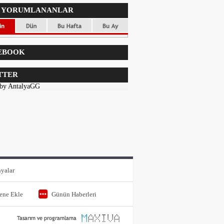
 YORUMLANANLAR
EBOOK
TTER
 by AntalyaGG
yalar
tene Ekle
Günün Haberleri