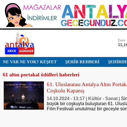
Bist-1
13.7
Dolar
47,7
Euro
55,1
Altın
NE VAR NE YOK? KEŞFET
ŞEHİR REHBERİ
ŞEHİRD
6.64
61 altın portakal ödülleri haberleri
Bist-1
13.7
61. Uluslararası Antalya Altın Portak
Coşkulu Kapanış
Dolar
47,7
14.10.2024 - 13:17
Kültür - Sanat
Si
|
|
büyük bir coşkuyla buluşturan 61. Ulusla
Film Festivali unutulmaz bir geceyle son