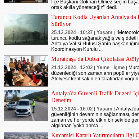
İlçe Başkanı Gökhan Ölmez seçim başarı
ortak akılla yöneteceğiz’’ dedi.
Turuncu Kodla Uyarılan Antalya'da F
Sürüyor
25.12.2024 - 10:37
Yaşam
*Meteorol
|
|
turuncu kodlu sağanak yağış ve şiddetli f
Antalya Valisi Hulusi Şahin başkanlığınd
Koordinasyon Kurulu ...
Muratpaşa’da Dubai Çikolatası Atöly
21.12.2024 - 12:02
Yeme - İçme
Mura
|
|
düzenlediği son zamanların popüler yiy
Atölyesi’ kent sakinleri tarafından yoğun 
Antalya'da Güvenli Trafik Düzeni İ
Denetim
15.12.2024 - 16:02
Yaşam
Antalya'da
|
|
güvenliğinin devamının sağlanması, dene
zaman ve her yerde etkin bir şekilde ger
algılanan 'yakalanma ...
Kırcamisi Katarlı Yatırımcıların İlgi