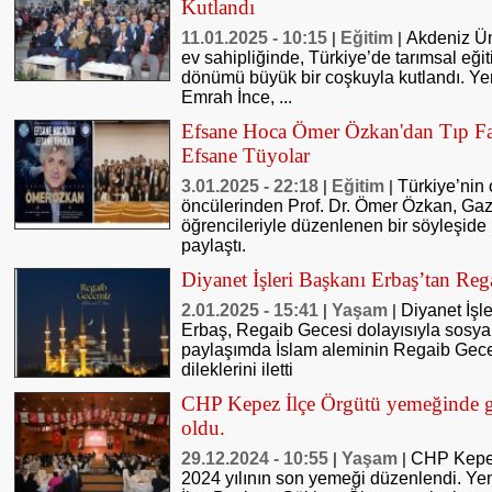
Kutlandı
11.01.2025 - 10:15
Eğitim
Akdeniz Üni
|
|
ev sahipliğinde, Türkiye’de tarımsal eğit
dönümü büyük bir coşkuyla kutlandı. Yen
Emrah İnce, ...
Efsane Hoca Ömer Özkan'dan Tıp Fak
Efsane Tüyolar
3.01.2025 - 22:18
Eğitim
Türkiye’nin 
|
|
öncülerinden Prof. Dr. Ömer Özkan, Gazi
öğrencileriyle düzenlenen bir söyleşide
paylaştı.
Diyanet İşleri Başkanı Erbaş’tan Re
2.01.2025 - 15:41
Yaşam
Diyanet İşle
|
|
Erbaş, Regaib Gecesi dolayısıyla sosya
paylaşımda İslam aleminin Regaib Gecesi 
dileklerini iletti
CHP Kepez İlçe Örgütü yemeğinde g
oldu.
29.12.2024 - 10:55
Yaşam
CHP Kepez
|
|
2024 yılının son yemeği düzenlendi. 