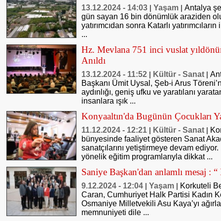
13.12.2024 - 14:03
Yaşam
Antalya şe
|
|
gün sayan 16 bin dönümlük araziden olu
yatırımcıdan sonra Katarlı yatırımcıların i
...
Hz. Mevlana 751 inci vuslat yıldön
Anıldı
13.12.2024 - 11:52
Kültür - Sanat
An
|
|
Başkanı Ümit Uysal, Şeb-i Arus Töreni’n
aydınlığı, geniş ufku ve yaratılanı yarat
insanlara ışık ...
Konyaaltın'da Bugünün Çocukları Yar
11.12.2024 - 12:21
Kültür - Sanat
Kon
|
|
bünyesinde faaliyet gösteren Sanat Aka
sanatçılarını yetiştirmeye devam ediyor
yönelik eğitim programlarıyla dikkat ...
Saniye Başkan'dan anlamlı mesaj : 
9.12.2024 - 12:04
Yaşam
Korkuteli B
|
|
Caran, Cumhuriyet Halk Partisi Kadın K
Osmaniye Milletvekili Asu Kaya’yı ağırl
memnuniyeti dile ...