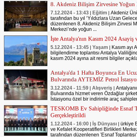
8. Akdeniz Bilişim Zirvesine Yoğun 
7.12.2024 - 13:43
Eğitim
Akdeniz Üni
|
|
tarafından bu yıl ‘Yıldızlara Uzan Gelec
düzenlenen 8. Akdeniz Bilişim Zirvesi 
Merkezi’nde yoğun ...
İşte Antalya'nın Kasım 2024 Asayiş 
5.12.2024 - 13:45
Yaşam
Kasım ayı A
|
|
bilgilendirme toplantısı Antalya Valiliğin
kasım 2024 ayına ait resmi bilgiler açıkl
Antalya'da 1 Hafta Boyunca En Ucu
Bulvarında AYTEMİZ Petrol İstasy
3.12.2024 - 11:59
Alışveriş
Antalyanı
|
|
Bulvarında hizmet veren Özdağlar şirke
İstasyonu özel bir indirimle araç sahipler
TESKOMB Ev Sahipliğinde Esnaf Top
Gerçekleştirildi
1.12.2024 - 16:00
İş Dünyası
ürkiye 
|
|
ve Kefalet Kooperatifleri Birlikleri Mer
tarafından düzenlenen 'Esnaf Toplantısı',