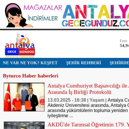
Bist-1
13.7
Dolar
47,5
Euro
54,9
Altın
NE VAR NE YOK? KEŞFET
ŞEHİR REHBERİ
ŞEHİRD
6.47
Byturco Haber haberleri
Bist-1
13.7
Antalya Cumhuriyet Başsavcılığı ile 
Arasında İş Birliği Protokolü
Dolar
47,5
13.03.2025 - 16:38
Yaşam
Antalya Cu
|
|
Akdeniz Üniversitesi arasında, Antalya
arasında yükümlülerin topluma yeniden 
iyileştirme ...
AKDÜ'de Tarımsal Öğretimin 179. 