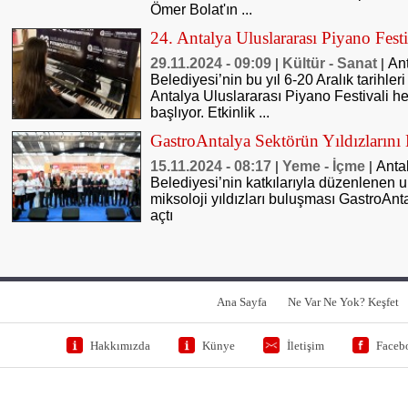
Ömer Bolat'ın ...
24. Antalya Uluslararası Piyano Fes
29.11.2024 - 09:09
Kültür - Sanat
An
|
|
Belediyesi’nin bu yıl 6-20 Aralık tarihle
Antalya Uluslararası Piyano Festivali hey
başlıyor. Etkinlik ...
GastroAntalya Sektörün Yıldızlarını
15.11.2024 - 08:17
Yeme - İçme
Anta
|
|
Belediyesi’nin katkılarıyla düzenlenen 
miksoloji yıldızları buluşması GastroAnta
açtı
Ana Sayfa
Ne Var Ne Yok? Keşfet
Hakkımızda
Künye
İletişim
Faceb