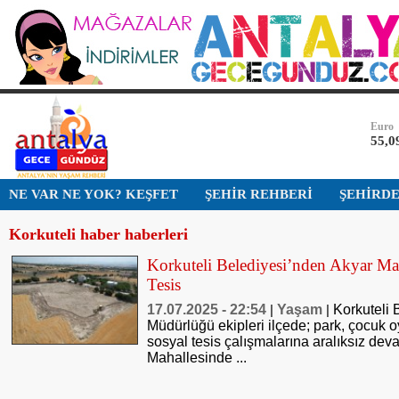
Bist-1
13.7
Dolar
47,5
Euro
55,0
Altın
NE VAR NE YOK? KEŞFET
ŞEHİR REHBERİ
ŞEHİRD
6.49
Korkuteli haber haberleri
Bist-1
13.7
Korkuteli Belediyesi’nden Akyar Mah
Tesis
Dolar
47,5
17.07.2025 - 22:54
Yaşam
Korkuteli 
|
|
Müdürlüğü ekipleri ilçede; park, çocuk o
sosyal tesis çalışmalarına aralıksız dev
Mahallesinde ...