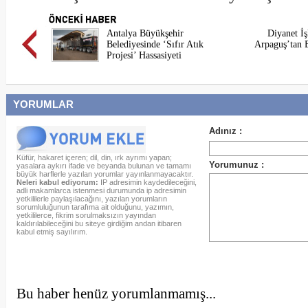
Antalya Büyükşehir
Diyanet İş
Belediyesinde ‘Sıfır Atık
Arpaguş’tan B
Projesi’ Hassasiyeti
YORUMLAR
Küfür, hakaret içeren; dil, din, ırk ayrımı yapan;
yasalara aykırı ifade ve beyanda bulunan ve tamamı
büyük harflerle yazılan yorumlar yayınlanmayacaktır.
Neleri kabul ediyorum:
IP adresimin kaydedileceğini,
adli makamlarca istenmesi durumunda ip adresimin
yetkililerle paylaşılacağını, yazılan yorumların
sorumluluğunun tarafıma ait olduğunu, yazımın,
yetkililerce, fikrim sorulmaksızın yayından
kaldırılabileceğini bu siteye girdiğim andan itibaren
kabul etmiş sayılırım.
Bu haber henüz yorumlanmamış...