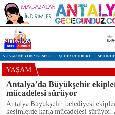
Dolar
47,6
Euro
54,9
Altın
6.49
Bist-1
NE VAR NE YOK? KEŞFET
ŞEHİR REHBERİ
ŞEHİRD
13.7
YAŞAM
Dolar
47,6
Antalya'da Büyükşehir ekiple
mücadelesi sürüyor
Antalya Büyükşehir belediyesi ekiple
kesimlerde karla mücadelesi sürüyor.