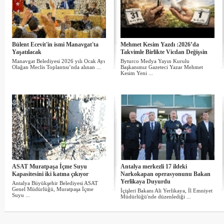
Bülent Ecevit'in ismi Manavgat'ta
Mehmet Kesim Yazdı :2026’da
Yaşatılacak
Takvimle Birlikte Vicdan Değişsin
Manavgat Belediyesi 2026 yılı Ocak Ayı
Byturco Medya Yayın Kurulu
Olağan Meclis Toplantısı’nda alınan ...
Başkanımız Gazeteci Yazar Mehmet
Kesim Yeni ...
ASAT Muratpaşa İçme Suyu
Antalya merkezli 17 ildeki
Kapasitesini iki katına çıkıyor
Narkokapan operasyonunu Bakan
Yerlikaya Duyurdu
Antalya Büyükşehir Belediyesi ASAT
Genel Müdürlüğü, Muratpaşa İçme
İçişleri Bakanı Ali Yerlikaya, İl Emniyet
Suyu ...
Müdürlüğü'nde düzenlediği ...