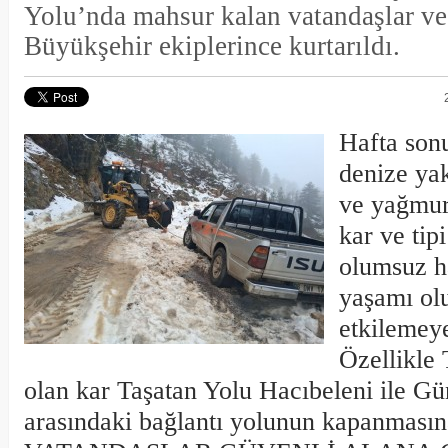
Yolu’nda mahsur kalan vatandaşlar ve 
Büyükşehir ekiplerince kurtarıldı.
Hafta son
denize yak
ve yağmur
kar ve tipi
olumsuz h
yaşamı ol
etkilemey
Özellikle 
olan kar Taşatan Yolu Hacıbeleni ile G
arasındaki bağlantı yolunun kapanmasın