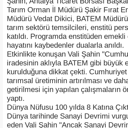
Şahin, Antalya Ticaret Borsası Başkan
Tarım Orman İl Müdürü Şakir Fırat E
Müdürü Vedat Dikici, BATEM Müdürü 
tarım sektörü temsilcileri, enstitü per
katıldı. Programda enstitüden emekli
hayatını kaybedenler dualarla anıldı.
Etkinlikte konuşan Vali Şahin "Cumhu
iradesinin aklıyla BATEM gibi büyük e
kurulduğuna dikkat çekti. Cumhuriyet
tarımsal üretiminin artırılması ve daha 
getirilmesi için yapılan çalışmaların
yaptı.
Dünya Nüfusu 100 yılda 8 Katına Çıkt
Dünya tarihinde Sanayi Devrimi vurgu
eden Vali Şahin "Ancak Sanayi Devrim