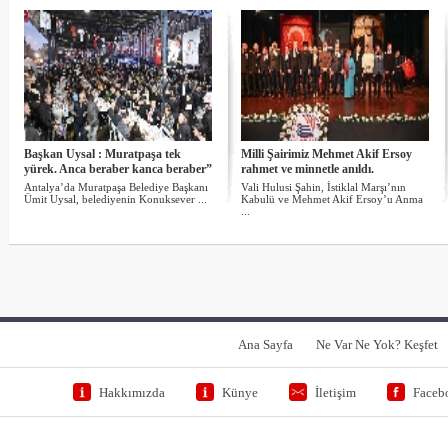
Başkan Uysal : Muratpaşa tek
Milli Şairimiz Mehmet Akif Ersoy
yürek. Anca beraber kanca beraber”
rahmet ve minnetle anıldı.
Antalya’da Muratpaşa Belediye Başkanı
Vali Hulusi Şahin, İstiklal Marşı’nın
Ümit Uysal, belediyenin Konuksever ...
Kabulü ve Mehmet Akif Ersoy’u Anma
...
Ana Sayfa
Ne Var Ne Yok? Keşfet
Hakkımızda
Künye
İletişim
Faceb