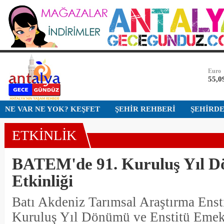
Bist-1
13.7
Dolar
47,5
Euro
55,0
Altın
NE VAR NE YOK? KEŞFET
ŞEHİR REHBERİ
ŞEHİRD
6.49
ETKİNLİK
Bist-1
13.7
BATEM'de 91. Kuruluş Yıl 
Dolar
47,5
Etkinliği
Batı Akdeniz Tarımsal Araştırma Enst
Kuruluş Yıl Dönümü ve Enstitü Emekl