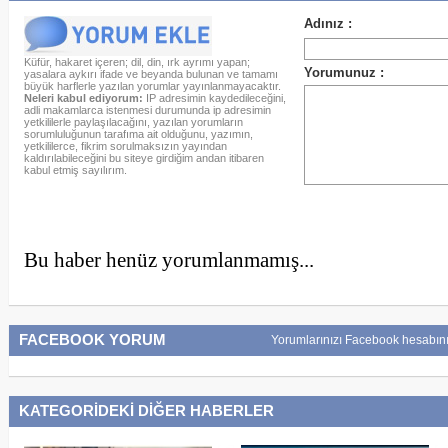
Küfür, hakaret içeren; dil, din, ırk ayrımı yapan;
yasalara aykırı ifade ve beyanda bulunan ve tamamı
büyük harflerle yazılan yorumlar yayınlanmayacaktır.
Neleri kabul ediyorum:
IP adresimin kaydedileceğini,
adli makamlarca istenmesi durumunda ip adresimin
yetkililerle paylaşılacağını, yazılan yorumların
sorumluluğunun tarafıma ait olduğunu, yazımın,
yetkililerce, fikrim sorulmaksızın yayından
kaldırılabileceğini bu siteye girdiğim andan itibaren
kabul etmiş sayılırım.
Bu haber henüz yorumlanmamış...
FACEBOOK YORUM
Yorumlarınızı Facebook hesabını
KATEGORİDEKİ DİĞER HABERLER