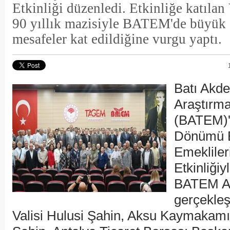
Etkinliği düzenledi. Etkinliğe katılan
90 yıllık mazisiyle BATEM'de büyük
mesafeler kat edildiğine vurgu yaptı.
Batı Akde
Araştırma
(BATEM)'i
Dönümü E
Emekliler
Etkinliğiy
BATEM Ak
gerçekleş
Valisi Hulusi Şahin, Aksu Kaymakam