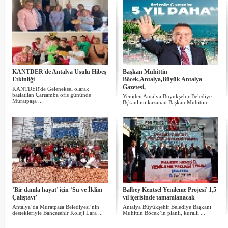
KANTDER'de Antalya Usulü Hibeş
Başkan Muhittin
Etkinliği
Böcek,Antalya,Büyük Antalya
Gazetesi,
KANTDER'de Geleneksel olarak
başlatılan Çarşamba ofis gününde
Yeniden Antalya Büyükşehir Belediye
Muratpaşa ...
Bşkanlıını kazanan Başkan Muhittin ...
‘Bir damla hayat’ için ‘Su ve İklim
Balbey Kentsel Yenileme Projesi’ 1,5
Çalıştayı’
yıl içerisinde tamamlanacak
Antalya’da Muratpaşa Belediyesi’nin
Antalya Büyükşehir Belediye Başkanı
destekleriyle Bahçeşehir Koleji Lara ...
Muhittin Böcek’in planlı, kurallı ...