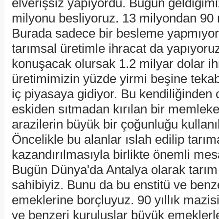
elverişsiz yapıyordu. Bugün geldiğim
milyonu besliyoruz. 13 milyondan 90 m
Burada sadece bir besleme yapmıyoruz
tarımsal üretimle ihracat da yapıyoru
konuşacak olursak 1.2 milyar dolar ih
üretimimizin yüzde yirmi beşine tekab
iç piyasaya gidiyor. Bu kendiliğinden 
eskiden sıtmadan kırılan bir memlekett
arazilerin büyük bir çoğunluğu kullan
Öncelikle bu alanlar ıslah edilip tarım
kazandırılmasıyla birlikte önemli mesa
Bugün Dünya'da Antalya olarak tarım
sahibiyiz. Bunu da bu enstitü ve benze
emeklerine borçluyuz. 90 yıllık mazisi
ve benzeri kuruluşlar büyük emeklerl