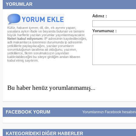
YORUMLAR
Küfür, hakaret içeren; dil, din, ırk ayrımı yapan;
yasalara aykırı ifade ve beyanda bulunan ve tamamı
büyük harflerle yazılan yorumlar yayınlanmayacaktır.
Neleri kabul ediyorum:
IP adresimin kaydedileceğini,
adli makamlarca istenmesi durumunda ip adresimin
yetkililerle paylaşılacağını, yazılan yorumların
sorumluluğunun tarafıma ait olduğunu, yazımın,
yetkililerce, fikrim sorulmaksızın yayından
kaldırılabileceğini bu siteye girdiğim andan itibaren
kabul etmiş sayılırım.
Bu haber henüz yorumlanmamış...
FACEBOOK YORUM
Yorumlarınızı Facebook hesabını
KATEGORİDEKİ DİĞER HABERLER