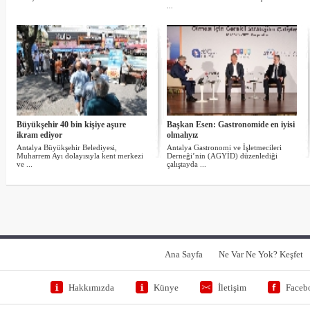
...
Büyükşehir 40 bin kişiye aşure
Başkan Esen: Gastronomide en iyisi
ikram ediyor
olmalıyız
Antalya Büyükşehir Belediyesi,
Antalya Gastronomi ve İşletmecileri
Muharrem Ayı dolayısıyla kent merkezi
Derneği’nin (AGYİD) düzenlediği
ve ...
çalıştayda ...
Ana Sayfa
Ne Var Ne Yok? Keşfet
Hakkımızda
Künye
İletişim
Faceb