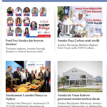
Food Fest Antalya için heyecan
Antalya Paça Çorbası artık tescilli
dorukta!
Antalya Muratpaşa Belediye Başkanı
Ümit Uysal, tarihi 1950’li yıllara ...
Turizmin başkenti, lezzetin kaynağı
Antalya’yı festival heyecanı sardı. ...
Antalyamızın Lezzetleri Dünya'ya
Antalya'da Vatan Kahvesi
Açılıyor
gastronomi turizmi merkezi olacak
“Antalya’dan Dünyaya” mottosuyla 23-
Antalya Büyükşehir Belediyesi, Antalya
25 Eylül tarihlerinde düzenlenecek ...
Gastronomi Yatırımcıları ve İşletmecileri