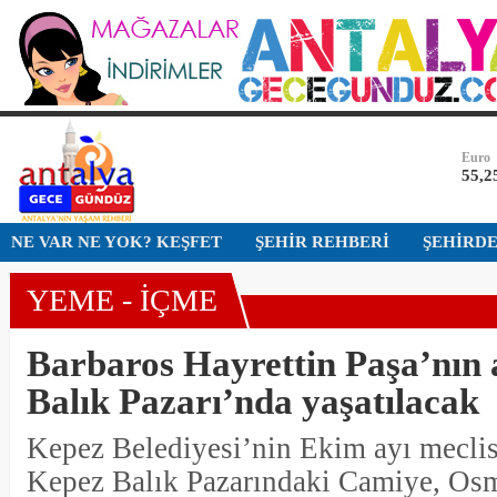
Dolar
47,7
Euro
55,2
Altın
6.68
Bist-1
NE VAR NE YOK? KEŞFET
ŞEHİR REHBERİ
ŞEHİRD
13.7
YEME - İÇME
Dolar
47,7
Barbaros Hayrettin Paşa’nın 
Balık Pazarı’nda yaşatılacak
Kepez Belediyesi’nin Ekim ayı meclis
Kepez Balık Pazarındaki Camiye, Osm