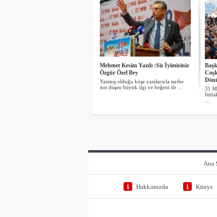
Mehmet Kesim Yazdı :Siz İyimisiniz
Başk
Özgür Özel Bey
Coşk
Dön
Yazmış olduğu köşe yazılarıyla tarihe
not düşen büyük ilgi ve beğeni ile ...
31 Ma
İttif
...
Ana 
Hakkımızda
Künye