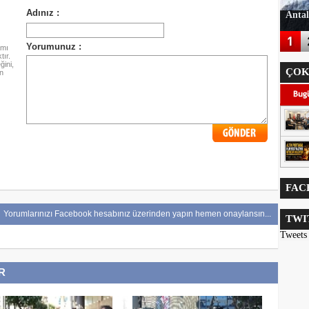
Antal
amı
ır.
ini,
ÇOK
n
FAC
Yorumlarınızı Facebook hesabınız üzerinden yapın hemen onaylansın...
TWI
Tweets
R