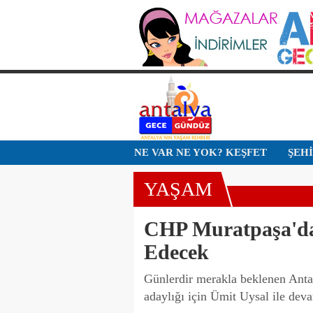
NE VAR NE YOK? KEŞFET
ŞEH
YAŞAM
CHP Muratpaşa'da
Edecek
Günlerdir merakla beklenen Anta
adaylığı için Ümit Uysal ile deva