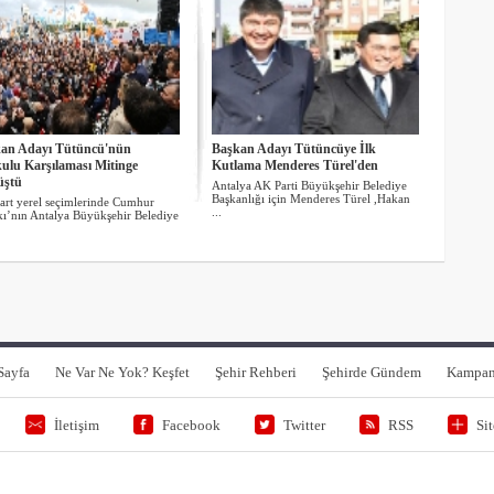
an Adayı Tütüncü'nün
Başkan Adayı Tütüncüye İlk
ulu Karşılaması Mitinge
Kutlama Menderes Türel'den
üştü
Antalya AK Parti Büyükşehir Belediye
Başkanlığı için Menderes Türel ,Hakan
rt yerel seçimlerinde Cumhur
...
akı’nın Antalya Büyükşehir Belediye
Sayfa
Ne Var Ne Yok? Keşfet
Şehir Rehberi
Şehirde Gündem
Kampan
İletişim
Facebook
Twitter
RSS
Si