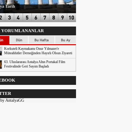
ya Tarih
 YORUMLANANLAR
Korkuteli Kaymakamı Onur Yılmazer'e
Müteahhitler Derneğinden Hayırlı Olsun Ziyareti
63. Uluslararası Antalya Altın Portakal Film
Festivalinde Geri Sayım Başladı
EBOOK
TTER
 by AntalyaGG