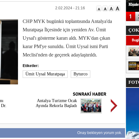
Korkuteli Kaymakamı Onur Yılmazer'e Müteahhitler Derneğinde
2.02.2024 - 21:16
CHP MYK bugünkü toplantısında Antalya'da
Muratpaşa İlçesinde için yeniden Av. Ümit
ÇOK
Uysal'ı gösterme kararı aldı. MYK'dan çıkan
karar PM'ye sunuldu. Ümit Uysal ismi Parti
Meclisi'nden de geçerek adaylaştırıldı.
Etiketler:
Ümit Uysal Muratpaşa
Byturco
FOTO
nı
Antalya Turizme Ocak
 Dr.
Ayında Rekorla Başladı
Onay bekleyen yorum yok.