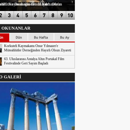
n Hayırlı Olsun Ziyareti
 OKUNANLAR
Korkuteli Kaymakamı Onur Yılmazer'e
Müteahhitler Derneğinden Hayırlı Olsun Ziyareti
63. Uluslararası Antalya Altın Portakal Film
Festivalinde Geri Sayım Başladı
 GALERİ