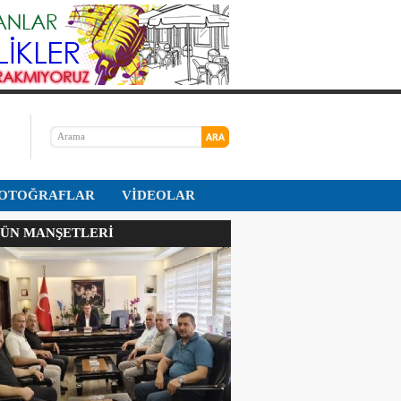
OTOĞRAFLAR
VİDEOLAR
N MANŞETLERİ