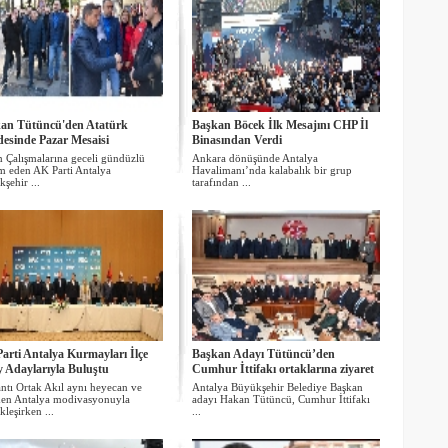
an Tütüncü'den Atatürk
Başkan Böcek İlk Mesajını CHP İl
esinde Pazar Mesaisi
Binasından Verdi
 Çalışmalarına geceli gündüzlü
Ankara dönüşünde Antalya
 eden AK Parti Antalya
Havalimanı’nda kalabalık bir grup
şehir ...
tarafından ...
arti Antalya Kurmayları İlçe
Başkan Adayı Tütüncü’den
 Adaylarıyla Buluştu
Cumhur İttifakı ortaklarına ziyaret
ntı Ortak Akıl aynı heyecan ve
Antalya Büyükşehir Belediye Başkan
den Antalya modivasyonuyla
adayı Hakan Tütüncü, Cumhur İttifakı
kleşirken ...
...