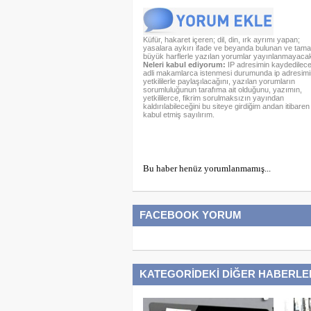
Küfür, hakaret içeren; dil, din, ırk ayrımı yapan;
yasalara aykırı ifade ve beyanda bulunan ve tam
büyük harflerle yazılan yorumlar yayınlanmayacakt
Neleri kabul ediyorum:
IP adresimin kaydedileceğ
adli makamlarca istenmesi durumunda ip adresimi
yetkililerle paylaşılacağını, yazılan yorumların
sorumluluğunun tarafıma ait olduğunu, yazımın,
yetkililerce, fikrim sorulmaksızın yayından
kaldırılabileceğini bu siteye girdiğim andan itibaren
kabul etmiş sayılırım.
Bu haber henüz yorumlanmamış...
FACEBOOK YORUM
KATEGORİDEKİ DİĞER HABERLE