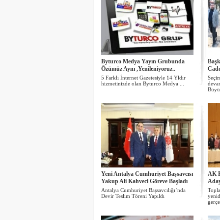
Byturco Medya Yayın Grubunda
Başk
Özümüz Aynı ,Yenileniyoruz..
Cadd
5 Farklı İnternet Gazetesiyle 14 Yldır
Seçim
hizmetinizde olan Byturco Medya ...
devam
Büyük
Yeni Antalya Cumhuriyet Başsavcısı
AK P
Yakup Ali Kahveci Göreve Başladı
Aday
Antalya Cumhuriyet Başsavcılığı’nda
Topla
Devir Teslim Töreni Yapıldı
yeni
gerçe