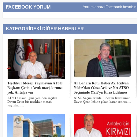
FACEBOOK YORUM
Yorumlarınızı Facebook hesabını
KATEGORİDEKİ DİĞER HABERLER
Teşekkür Mesajı Yayınlayan ATSO
Ali Bahara Kötü Haber AV. Rıdvan
Başkanı Çetin : Artık mavi, kırmızı
Yıldız'dan :Yasa Açık ve Net ATSO
yok, Antalya var
Seçiminde YSK'ya İtiraz Edilemez
ATSO başkanlığına yeniden seçilen
ATSO Seçimlerinde İl Seçim Kurulunun
Davut Çetin bir teşekkür mesajı
Davut Çetin lehine çıkan karar sonrası ...
yayınladı ...