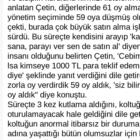
anlatan Çetin, diğerlerinde 61 oy alm
yönetim seçiminde 59 oya düşmüş ol
çekti, burada çok büyük satın alma iş
sürdü. Bu süreçte kendisini arayıp 'k
sana, parayı ver sen de satın al' diye
insanı olduğunu belirten Çetin, 'Ceb
lsa kimseye 1000 TL para teklif ede
diye' şeklinde yanıt verdiğini dile getir
zorla oy verdirdik 59 oy aldık, 'siz bili
oy aldık" diye konuştu.
Süreçte 3 kez kutlama aldığını, koltuğ
oturulamayacak hale geldiğini dile get
koltuğun anormal itibarsız bir duruma 
adına yaşattığı bütün olumsuzlar iç