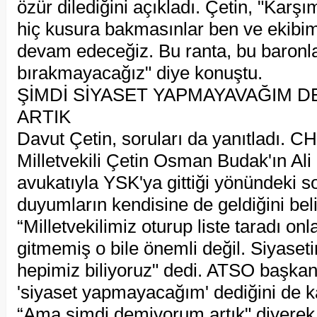
özür dilediğini açıkladı. Çetin, "Karş
hiç kusura bakmasınlar ben ve ekib
devam edeceğiz. Bu ranta, bu baronla
bırakmayacağız" diye konuştu.
ŞİMDİ SİYASET YAPMAYAVAĞIM 
ARTIK
Davut Çetin, soruları da yanıtladı. C
Milletvekili Çetin Osman Budak'ın Ali
avukatıyla YSK'ya gittiği yönündeki s
duyumların kendisine de geldiğini beli
“Milletvekilimiz oturup liste taradı on
gitmemiş o bile önemli değil. Siyasetin
hepimiz biliyoruz" dedi. ATSO başka
'siyaset yapmayacağım' dediğini de 
“Ama şimdi demiyorum artık" diyere