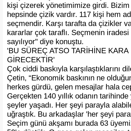
kişi çizerek yönetimimize girdi. Bizim
hepsinde çizik vardır. 117 kişi hem a
seçmendir. Karşı tarafta da çizikler va
kararlar çok taraflı. Seçmenin irade
sayılıyor" diye konuştu.
'BU SÜREÇ ATSO TARİHİNE KARA
GİRECEKTİR'
Çok ciddi baskıyla karşılaştıklarını di
Çetin, “Ekonomik baskının ne olduğu
herkes gürdü, gelen mesajlar hala cep
Gerçekten 140 yıllık odanın tarihin
şeyler yaşadı. Her şeyi parayla alabil
uğraştık. Bu arkadaşlar 'her şeyi paray
Seçim günü akşamı burada 63 üyemiz