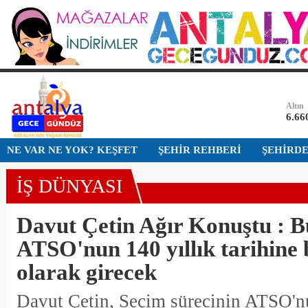
Dolar
47,7
Euro
55,1
Altın
6.66
Bist-1
NE VAR NE YOK? KEŞFET
ŞEHİR REHBERİ
ŞEHİRD
13.7
İŞ DÜNYASI
Dolar
47,7
Davut Çetin Ağır Konuştu : B
ATSO'nun 140 yıllık tarihine 
olarak girecek
Davut Çetin, Seçim sürecinin ATSO'nu