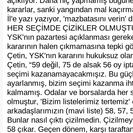
açıklıyor. Daha hiç yapmamış bugüne
kararlar, sanki yangından mal kaçırm
İl'e yazı yazıyor, 'mazbatasını verin' d
HER SEÇİMDE ÇİZİKLER OLMUŞ
YSK'nın pazartesi açıklanması gerek
kararının halen çıkmamasına tepki g
Çetin, YSK'nın kararını hukuksuz olara
Çetin, “59 değil, 75 de alsak 56 oy ipt
seçimi kazanamayacakmışız. Bu güçle
ayarlanmış, bizim seçimi kazanma ih
kalmamış. Odalar ve borsalarda her 
olmuştur, 'Bizim listelerimiz tertemiz'
arkadaşlarımızın (mavi liste) 58, 57, 
Bunlar nasıl çıktı çizilmedin. Çizilmey
58 çıkar. Geçen dönem, karşı taraftan