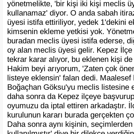
yönetmelikte, 'bir kişi iki kişi meclis 
kullanamaz' diyor. O anda sabah itiraz
üyesi istifa ettiriliyor, yedek 1'dekini 
kimsenin ekleme yetkisi yok. Yönetme
buradan meclis üyesi istifa ederse, di
oy alan meclis üyesi gelir. Kepez İlç
tekrar karar alıyor, bu eklenen kişi 
Hakim beyi arıyorum, 'Zaten çok önemli
listeye eklensin' falan dedi. Maalese
Boğaçhan Göksu'yu meclis listesine e
daha sonra da Kepez ilçeye başvurup
oyumuzu da iptal ettiren arkadaştır. İ
kurulunun kararı burada gerçekten çok 
Daha sonra aynı kişinin, seçimlerden s
kullanılmıştır' diye bir dilekçe verdiğ