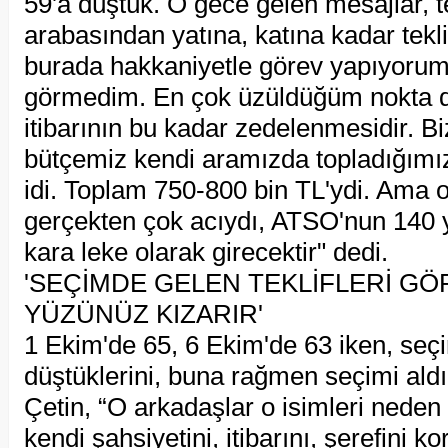
59'a düştük. O gece gelen mesajlar, te
arabasından yatına, katına kadar teklif 
burada hakkaniyetle görev yapıyorum,
görmedim. En çok üzüldüğüm nokta 
itibarının bu kadar zedelenmesidir. B
bütçemiz kendi aramızda topladığımız
idi. Toplam 750-800 bin TL'ydi. Ama 
gerçekten çok acıydı, ATSO'nun 140 yıl
kara leke olarak girecektir" dedi.
'SEÇİMDE GELEN TEKLİFLERİ GÖ
YÜZÜNÜZ KIZARIR'
1 Ekim'de 65, 6 Ekim'de 63 iken, seç
düştüklerini, buna rağmen seçimi aldık
Çetin, “O arkadaşlar o isimleri neden
kendi şahsiyetini, itibarını, şerefini k