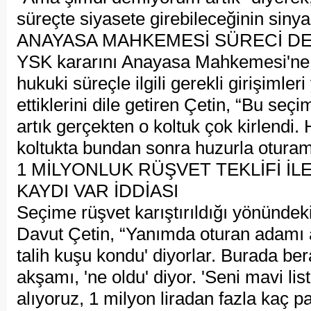
süreçte siyasete girebileceğinin sinyal
ANAYASA MAHKEMESİ SÜRECİ D
YSK kararını Anayasa Mahkemesi'ne
hukuki süreçle ilgili gerekli girişiml
ettiklerini dile getiren Çetin, “Bu seçim
artık gerçekten o koltuk çok kirlendi.
koltukta bundan sonra huzurla oturam
1 MİLYONLUK RÜŞVET TEKLİFİ İLE 
KAYDI VAR İDDİASI
Seçime rüşvet karıştırıldığı yönündeki i
Davut Çetin, “Yanımda oturan adamı a
talih kuşu kondu' diyorlar. Burada be
akşamı, 'ne oldu' diyor. 'Seni mavi li
alıyoruz, 1 milyon liradan fazla kaç pa