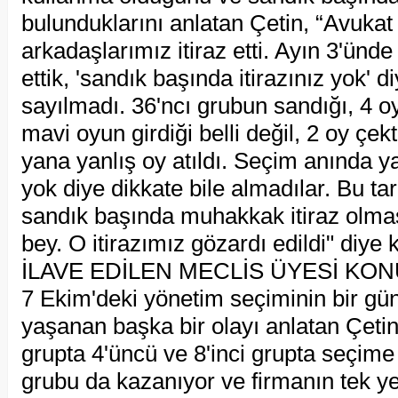
bulunduklarını anlatan Çetin, “Avukat 
arkadaşlarımız itiraz etti. Ayın 3'ünde 
ettik, 'sandık başında itirazınız yok' d
sayılmadı. 36'ncı grubun sandığı, 4 oy
mavi oyun girdiği belli değil, 2 oy çekt
yana yanlış oy atıldı. Seçim anında y
yok diye dikkate bile almadılar. Bu ta
sandık başında muhakkak itiraz olmas
bey. O itirazımız gözardı edildi" diye 
İLAVE EDİLEN MECLİS ÜYESİ KO
7 Ekim'deki yönetim seçiminin bir gü
yaşanan başka bir olayı anlatan Çetin, 
grupta 4'üncü ve 8'inci grupta seçime g
grubu da kazanıyor ve firmanın tek yet