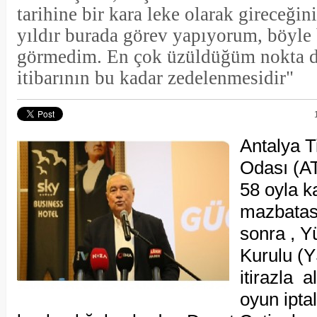
tarihine bir kara leke olarak gireceğini
yıldır burada görev yapıyorum, böyle 
görmedim. En çok üzüldüğüm nokta 
itibarının bu kadar zedelenmesidir"
Antalya T
Odası (A
58 oyla ka
mazbatas
sonra , 
Kurulu (Y
itirazla a
oyun ipta