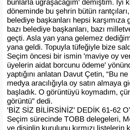
bunlarla uğraşacağım' demiştim. İyi 
döneminde bu şehrin bütün rantçıları, 
belediye başkanları hepsi karşımıza g
bazı belediye başkanları, bazı milletv
geçti. Asla yan yana gelemez dediği
yana geldi. Topuyla tüfeğiyle bize sald
Seçim öncesi bir ismin 'maviye oy ve
üyelerin aidat borcunu ödeme' yönün
yaptığını anlatan Davut Çetin, “Bu ne
medya aracılığıyla oy satın almaya gi
başladık. O görüntüyü koymadım, çün
görüntü" dedi.
'BİZ SİZ BİLİRSİNİZ' DEDİK 61-62 
Seçim sürecinde TOBB delegeleri, Me
ve disiplin kurulunu kırmızı listelerin