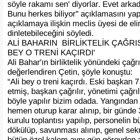
söyle rakamı sen' diyorlar. Evet ark
Bunu herkes biliyor" açıklamasını ya
açıklamaya ilişkin meclis üyesi de eli
dinletebileceğini söyledi.
ALİ BAHARIN BİRLİKTELİK ÇAĞRIS
BEY O TRENİ KAÇIRDI'
Ali Bahar'ın birliktelik yönündeki çağrı
değerlendiren Çetin, şöyle konuştu:
“Ali bey o treni kaçırdı. Eski başkan 
etmiş, başkan çağrılır, yönetimi çağrıl
böyle yapılır bizim odada. Yangından m
hemen oturup karar alınıp, bir günde
kurulu toplantısı yapılıp, personelin b
dökülüp, savunması alınıp, genel sekre
bütün özel kalem aynı gün görevden al