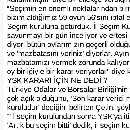
“Seçimin en önemli noktalarından biriy
bizim aldığımız 59 oyun 56'sını iptal ett
Seçim kuruluna götürdük. İl Seçim Ku
savunmayı bir gün inceliyor ve ertesi g
diyor, bütün oylarımızın geçerli olduğ
ve 'mazbatasını veriniz' diyorlar. Ayın
mazbatamızı vermek zorunda kalıyor 
oy birliğiyle bir karar veriyorlar" diye
YSK KARARI İÇİN NE DEDİ ?
Türkiye Odalar ve Borsalar Birliği'nin
çok açık olduğunu, 'Son karar verici m
kuruludur' dediğini belirten Çetin, şöy
“'İl seçim kurulundan sonra YSK'ya iti
'Artık bu seçim bitti' dedik, il seçim ku