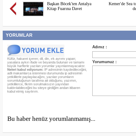
Başkan Böcek'ten Antalya
Kemer'de Sea to
Kitap Fuarına Davet
d
YORUMLAR
Küfür, hakaret içeren; dil, din, ırk ayrımı yapan;
yasalara aykırı ifade ve beyanda bulunan ve tamamı
büyük harflerle yazılan yorumlar yayınlanmayacaktır.
Neleri kabul ediyorum:
IP adresimin kaydedileceğini,
adli makamlarca istenmesi durumunda ip adresimin
yetkililerle paylaşılacağını, yazılan yorumların
sorumluluğunun tarafıma ait olduğunu, yazımın,
yetkililerce, fikrim sorulmaksızın yayından
kaldırılabileceğini bu siteye girdiğim andan itibaren
kabul etmiş sayılırım.
Bu haber henüz yorumlanmamış...