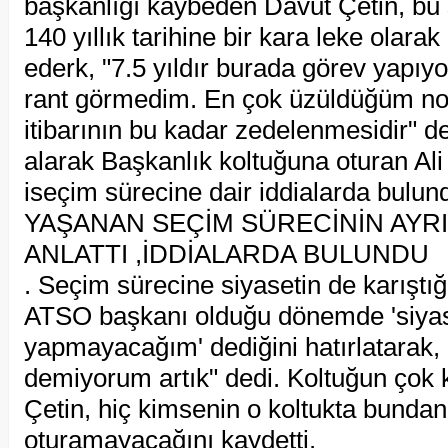
başkanlığı kaybeden Davut Çetin, bu
140 yıllık tarihine bir kara leke olarak
ederk, "7.5 yıldır burada görev yapıyo
rant görmedim. En çok üzüldüğüm n
itibarının bu kadar zedelenmesidir" 
alarak Başkanlık koltuğuna oturan Ali 
iseçim sürecine dair iddialarda bulun
YAŞANAN SEÇİM SÜRECİNİN AYRI
ANLATTI ,İDDİALARDA BULUNDU
. Seçim sürecine siyasetin de karıştığ
ATSO başkanı olduğu dönemde 'siya
yapmayacağım' dediğini hatırlatarak,
demiyorum artık" dedi. Koltuğun çok ki
Çetin, hiç kimsenin o koltukta bundan
oturamayacağını kaydetti.