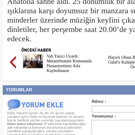
Anatolia sahne aldı. 25 dönümlük bir al
ışıklarına karşı doyumsuz bir manzara s
minderler üzerinde müziğin keyfini çıka
dinletiler, her perşembe saat 20.00’de
edecek.
Vali Yazıcı Uyardı :
Hayırlı Olsun.B
Metamfetamin Konusunda
Gülel'e Kulüple
Hassasiyetimiz Asla
Ön
Kaybolmasın
YORUMLAR
Küfür, hakaret içeren; dil, din, ırk ayrımı yapan;
yasalara aykırı ifade ve beyanda bulunan ve tamamı
büyük harflerle yazılan yorumlar yayınlanmayacaktır.
Neleri kabul ediyorum:
IP adresimin kaydedileceğini,
adli makamlarca istenmesi durumunda ip adresimin
yetkililerle paylaşılacağını, yazılan yorumların
sorumluluğunun tarafıma ait olduğunu, yazımın,