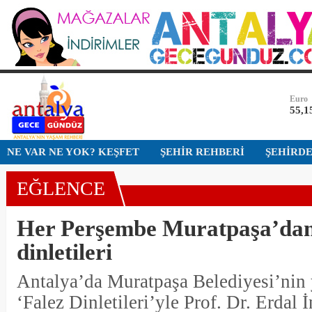
Bist-1
13.7
Dolar
47,7
Euro
55,1
Altın
NE VAR NE YOK? KEŞFET
ŞEHİR REHBERİ
ŞEHİRD
6.67
EĞLENCE
Bist-1
13.7
Her Perşembe Muratpaşa’dan
Dolar
47,7
dinletileri
Antalya’da Muratpaşa Belediyesi’nin 
‘Falez Dinletileri’yle Prof. Dr. Erdal