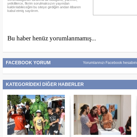
yetkililerce, fikrim sorulmaksızın yayından
kaldırılabileceğini bu siteye girdiğim andan itibaren
kabul etmiş sayılırım.
Bu haber henüz yorumlanmamış...
FACEBOOK YORUM
Yorumlarınızı Facebook hesabını
KATEGORİDEKİ DİĞER HABERLER