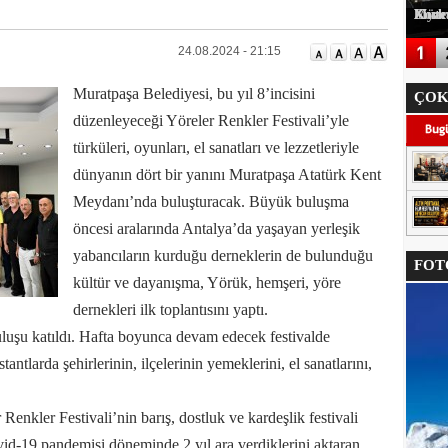
Korkuteli Kaymakamı Onur Yılmazer'e Müteahhitler Derneğinde
24.08.2024 - 21:15
Muratpaşa Belediyesi, bu yıl 8’incisini
ÇOK
düzenleyeceği Yöreler Renkler Festivali’yle
türküleri, oyunları, el sanatları ve lezzetleriyle
dünyanın dört bir yanını Muratpaşa Atatürk Kent
Meydanı’nda buluşturacak. Büyük buluşma
öncesi aralarında Antalya’da yaşayan yerleşik
yabancıların kurduğu derneklerin de bulunduğu
FOTO
kültür ve dayanışma, Yörük, hemşeri, yöre
dernekleri ilk toplantısını yaptı.
uluşu katıldı. Hafta boyunca devam edecek festivalde
ntlarda şehirlerinin, ilçelerinin yemeklerini, el sanatlarını,
enkler Festivali’nin barış, dostluk ve kardeşlik festivali
vid-19 pandemisi döneminde 2 yıl ara verdiklerini aktaran