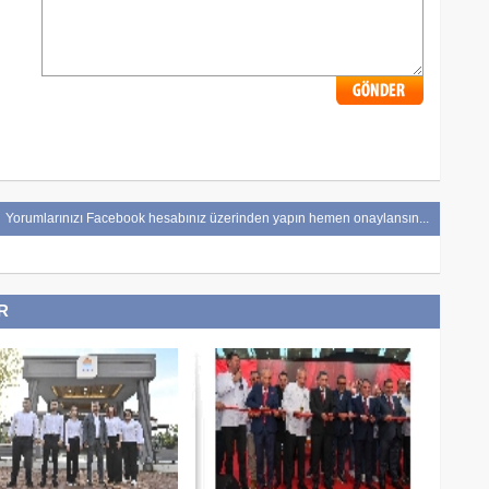
Yorumlarınızı Facebook hesabınız üzerinden yapın hemen onaylansın...
R