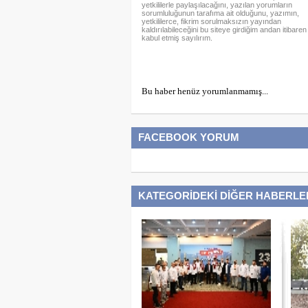
yetkililerle paylaşılacağını, yazılan yorumların
sorumluluğunun tarafıma ait olduğunu, yazımın,
yetkililerce, fikrim sorulmaksızın yayından
kaldırılabileceğini bu siteye girdiğim andan itibaren
kabul etmiş sayılırım.
Bu haber henüz yorumlanmamış...
FACEBOOK YORUM
KATEGORİDEKİ DİĞER HABERLE