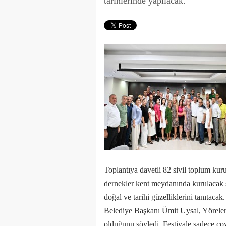
tarihlerinde yapılacak.
Toplantıya davetli 82 sivil toplum kur
dernekler kent meydanında kurulacak sta
doğal ve tarihi güzelliklerini tanıtacak.
Belediye Başkanı Ümit Uysal, Yöreler R
olduğunu söyledi. Festivale sadece co