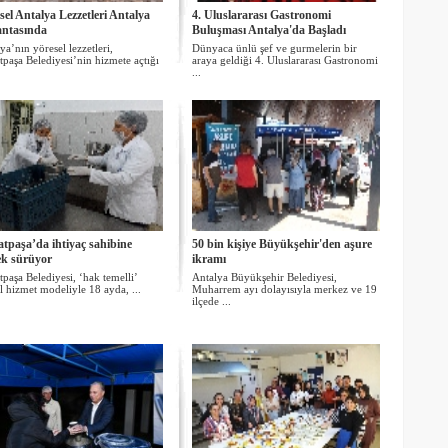
sel Antalya Lezzetleri Antalya
4. Uluslararası Gastronomi
ntasında
Buluşması Antalya'da Başladı
ya’nın yöresel lezzetleri,
Dünyaca ünlü şef ve gurmelerin bir
paşa Belediyesi’nin hizmete açtığı
araya geldiği 4. Uluslararası Gastronomi
...
tpaşa’da ihtiyaç sahibine
50 bin kişiye Büyükşehir'den aşure
ek sürüyor
ikramı
paşa Belediyesi, ‘hak temelli’
Antalya Büyükşehir Belediyesi,
l hizmet modeliyle 18 ayda, ...
Muharrem ayı dolayısıyla merkez ve 19
ilçede ...