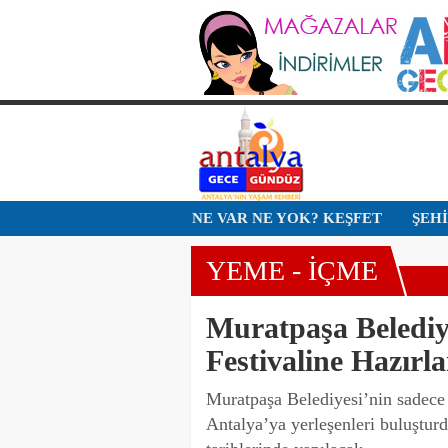
NE VAR NE YOK? KEŞFET
ŞEH
YEME - İÇME
Muratpaşa Belediye
Festivaline Hazırl
Muratpaşa Belediyesi’nin sadece 
Antalya’ya yerleşenleri buluştur