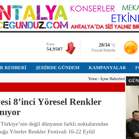
Bist-100
13.798,820
Dolar
47,5922
Euro
28/34
°C
54,9507
Parçalı Bulutlu
Altın
İR REHBERİ
ŞEHİRDE GÜNDEM
6.482,627
KAMPANYALAR
F
Yeme - İçme Haberleri
GÜNÜ
Bist-100
13.798,820
si 8’inci Yöresel Renkler
Dolar
47,5922
anıyor
Türkiye’nin değil dünyanın farklı noktalarından
duğu Yöreler Renkler Festivali 16-22 Eylül