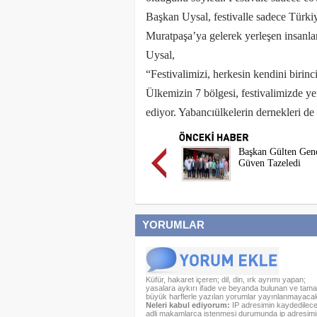
Başkan Uysal, festivalle sadece Türki
Muratpaşa’ya gelerek yerleşen insanlar
Uysal,
“Festivalimizi, herkesin kendini birinc
Ülkemizin 7 bölgesi, festivalimizde yem
ediyor. Yabancıülkelerin dernekleri de 
Başkan Gülten Gen
Güven Tazeledi
YORUMLAR
Küfür, hakaret içeren; dil, din, ırk ayrımı yapan;
yasalara aykırı ifade ve beyanda bulunan ve tam
büyük harflerle yazılan yorumlar yayınlanmayacakt
Neleri kabul ediyorum:
IP adresimin kaydedileceğ
adli makamlarca istenmesi durumunda ip adresimi