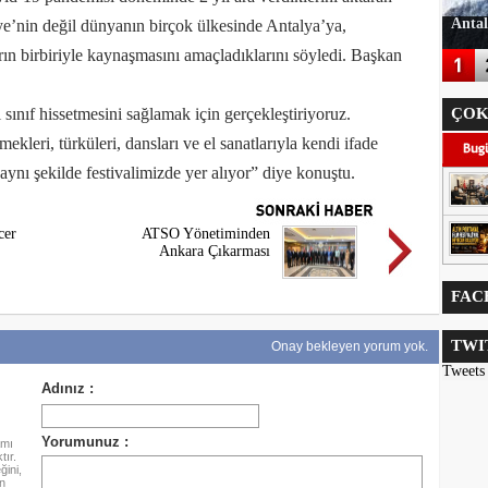
Antal
ye’nin değil dünyanın birçok ülkesinde Antalya’ya,
ın birbiriyle kaynaşmasını amaçladıklarını söyledi. Başkan
i sınıf hissetmesini sağlamak için gerçekleştiriyoruz.
ÇOK
ekleri, türküleri, dansları ve el sanatlarıyla kendi ifade
aynı şekilde festivalimizde yer alıyor” diye konuştu.
cer
ATSO Yönetiminden
Ankara Çıkarması
FAC
TWI
Onay bekleyen yorum yok.
Tweets
amı
ır.
ini,
n