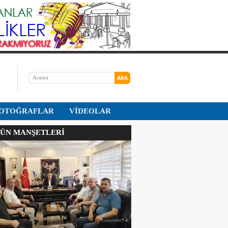
OTOĞRAFLAR
VİDEOLAR
N MANŞETLERİ