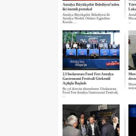
Antalya Büyükşehir Belediyesi’nden
Yöre
iki önemli protokol
Loka
Antalya Büyükşehir Belediyesi ile
Antal
Antalya Meslek Odaları Eşgüdüm
Murat
Kurulu ...
...
2.Uluslararası Food Fest Antalya
Mura
Gastronomi Festivali Görkemli
dest
Açılışla Başladı
Murat
sosya
Bu yıl ikincisi düzenlenen Uluslararası
Food Fest Antalya Gastronomi Festivali,
...