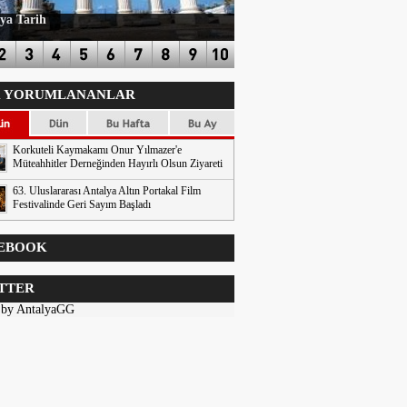
ya Tarih
 YORUMLANANLAR
Korkuteli Kaymakamı Onur Yılmazer'e
Müteahhitler Derneğinden Hayırlı Olsun Ziyareti
63. Uluslararası Antalya Altın Portakal Film
Festivalinde Geri Sayım Başladı
EBOOK
TTER
 by AntalyaGG