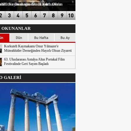
n Hayırlı Olsun Ziyareti
 OKUNANLAR
Korkuteli Kaymakamı Onur Yılmazer'e
Müteahhitler Derneğinden Hayırlı Olsun Ziyareti
63. Uluslararası Antalya Altın Portakal Film
Festivalinde Geri Sayım Başladı
 GALERİ