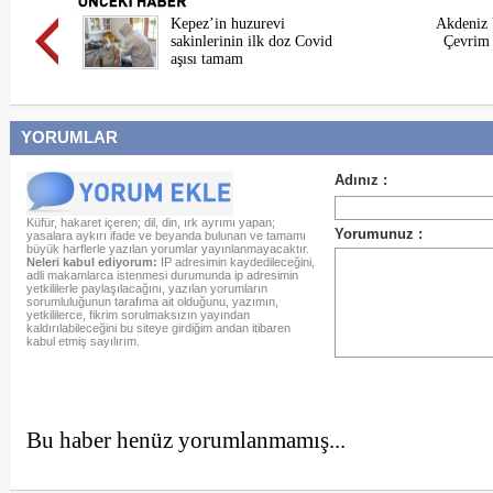
Kepez’in huzurevi
Akdeniz 
sakinlerinin ilk doz Covid
Çevrim 
aşısı tamam
YORUMLAR
Küfür, hakaret içeren; dil, din, ırk ayrımı yapan;
yasalara aykırı ifade ve beyanda bulunan ve tamamı
büyük harflerle yazılan yorumlar yayınlanmayacaktır.
Neleri kabul ediyorum:
IP adresimin kaydedileceğini,
adli makamlarca istenmesi durumunda ip adresimin
yetkililerle paylaşılacağını, yazılan yorumların
sorumluluğunun tarafıma ait olduğunu, yazımın,
yetkililerce, fikrim sorulmaksızın yayından
kaldırılabileceğini bu siteye girdiğim andan itibaren
kabul etmiş sayılırım.
Bu haber henüz yorumlanmamış...