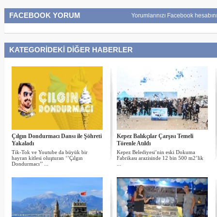
FACEBOOK YORUM
Yorumlarınızı Facebook hesabını
KATEGORİDEKİ DİĞER HABERLER
Çılgın Dondurmacı Dansı ile Şöhreti
Kepez Balıkçılar Çarşısı Temeli
Yakaladı
Törenle Atıldı
Tik-Tok ve Youtube da büyük bir
Kepez Belediyesi’nin eski Dokuma
hayran kitlesi oluşturan ‘’Çılgın
Fabrikası arazisinde 12 bin 500 m2’lik
Dondurmacı’’ ...
...