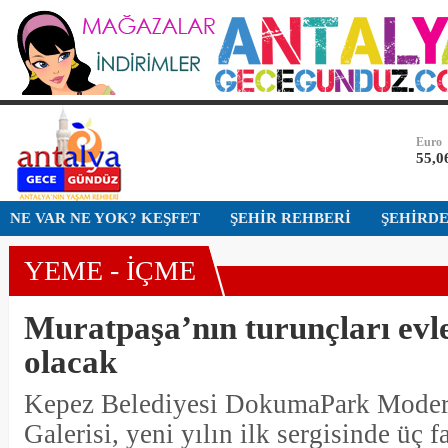
Bist-1
13.7
Dolar
47,5
Euro
55,0
Altın
NE VAR NE YOK? KEŞFET
ŞEHİR REHBERİ
ŞEHİRD
6.50
YEME - İÇME
Bist-1
13.7
Muratpaşa’nın turunçları evle
Dolar
47,5
olacak
Kepez Belediyesi DokumaPark Moder
Galerisi, yeni yılın ilk sergisinde üç f