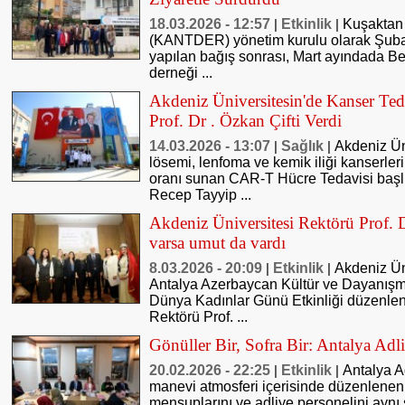
18.03.2026 - 12:57
Etkinlik
Kuşaktan 
|
|
(KANTDER) yönetim kurulu olarak Şubat
yapılan bağış sonrası, Mart ayındada B
derneği ...
Akdeniz Üniversitesin'de Kanser Ted
Prof. Dr . Özkan Çifti Verdi
14.03.2026 - 13:07
Sağlık
Akdeniz Ün
|
|
lösemi, lenfoma ve kemik iliği kanserle
oranı sunan CAR-T Hücre Tedavisi baş
Recep Tayyip ...
Akdeniz Üniversitesi Rektörü Prof. 
varsa umut da vardı
8.03.2026 - 20:09
Etkinlik
Akdeniz Ün
|
|
Antalya Azerbaycan Kültür ve Dayanışm
Dünya Kadınlar Günü Etkinliği düzenlen
Rektörü Prof. ...
Gönüller Bir, Sofra Bir: Antalya Ad
20.02.2026 - 22:25
Etkinlik
Antalya 
|
|
manevi atmosferi içerisinde düzenlenen if
mensuplarını ve adliye personelini aynı 