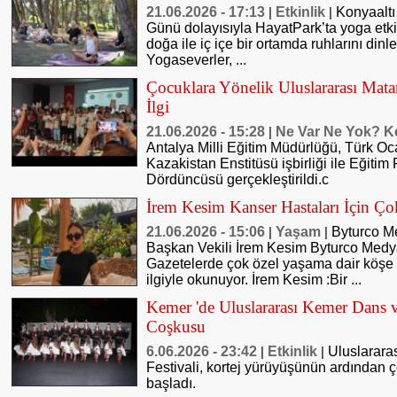
21.06.2026 - 17:13
Etkinlik
Konyaaltı
|
|
Günü dolayısıyla HayatPark’ta yoga etki
doğa ile iç içe bir ortamda ruhlarını din
Yogaseverler, ...
Çocuklara Yönelik Uluslararası Mat
İlgi
21.06.2026 - 15:28
Ne Var Ne Yok? K
|
Antalya Milli Eğitim Müdürlüğü, Türk Oc
Kazakistan Enstitüsü işbirliği ile Eğiti
Dördüncüsü gerçekleştirildi.c
İrem Kesim Kanser Hastaları İçin Ço
21.06.2026 - 15:06
Yaşam
Byturco M
|
|
Başkan Vekili İrem Kesim Byturco Med
Gazetelerde çok özel yaşama dair köşe 
ilgiyle okunuyor. İrem Kesim :Bir ...
Kemer 'de Uluslararası Kemer Dans v
Coşkusu
6.06.2026 - 23:42
Etkinlik
Uluslarara
|
|
Festivali, kortej yürüyüşünün ardından çeş
başladı.