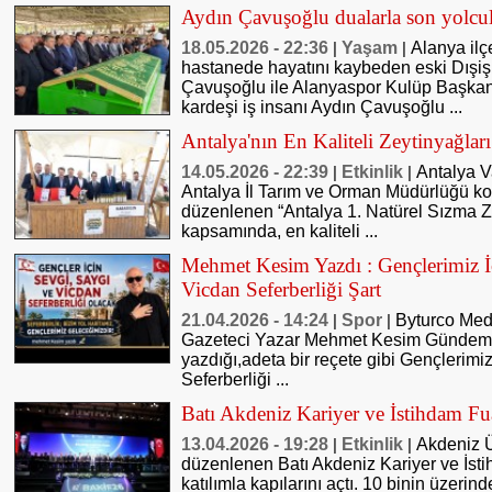
Aydın Çavuşoğlu dualarla son yolcu
18.05.2026 - 22:36
Yaşam
Alanya ilç
|
|
hastanede hayatını kaybeden eski Dışiş
Çavuşoğlu ile Alanyaspor Kulüp Başka
kardeşi iş insanı Aydın Çavuşoğlu ...
Antalya'nın En Kaliteli Zeytinyağları
14.05.2026 - 22:39
Etkinlik
Antalya V
|
|
Antalya İl Tarım ve Orman Müdürlüğü 
düzenlenen “Antalya 1. Natürel Sızma Ze
kapsamında, en kaliteli ...
Mehmet Kesim Yazdı : Gençlerimiz İ
Vicdan Seferberliği Şart
21.04.2026 - 14:24
Spor
Byturco Med
|
|
Gazeteci Yazar Mehmet Kesim Gündemde
yazdığı,adeta bir reçete gibi Gençlerimi
Seferberliği ...
Batı Akdeniz Kariyer ve İstihdam Fu
13.04.2026 - 19:28
Etkinlik
Akdeniz Ü
|
|
düzenlenen Batı Akdeniz Kariyer ve İs
katılımla kapılarını açtı. 10 binin üzerind