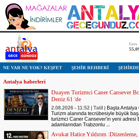
Bist-1
13.7
Dolar
47,5
Euro
55,0
Altın
NE VAR NE YOK? KEŞFET
ŞEHİR REHBERİ
ŞEHİRD
6.49
Antalya haberleri
Bist-1
13.7
Duayen Turizmci Caner Cansever Bo
Deniz 61 'de
Dolar
47,5
2.08.2026 - 11:52
Tatil
Başta Antalya 
|
|
Turizm alanında tecrübesiyle büyük baş
turizmci Caner Cansever'in yeni adresi
adamlarından Trabzonlu ...
Avukat Hatice Yıldırım :Düzenleme