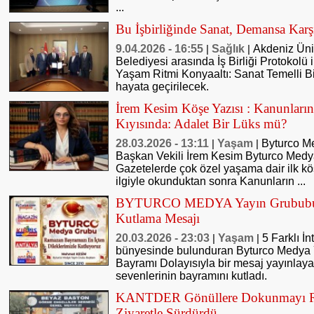
...
Bu İşbirliğinde Sanat, Demansa Kar
9.04.2026 - 16:55
Sağlık
Akdeniz Üniv
|
|
Belediyesi arasında İş Birliği Protokolü
Yaşam Ritmi Konyaaltı: Sanat Temelli Bi
hayata geçirilecek.
İrem Kesim Köşe Yazısı : Kanunların
Kıyısında: Adalet Bir Lüks mü?
28.03.2026 - 13:11
Yaşam
Byturco M
|
|
Başkan Vekili İrem Kesim Byturco Med
Gazetelerde çok özel yaşama dair ilk k
ilgiyle okunduktan sonra Kanunların ...
BYTURCO MEDYA Yayın Grububu
Kutlama Mesajı
20.03.2026 - 23:03
Yaşam
5 Farklı İ
|
|
bünyesinde bulunduran Byturco Medy
Bayramı Dolayısıyla bir mesaj yayınlaya
sevenlerinin bayramını kutladı.
KANTDER Gönüllere Dokunmayı Ra
Ziyaretle Sürdürdü