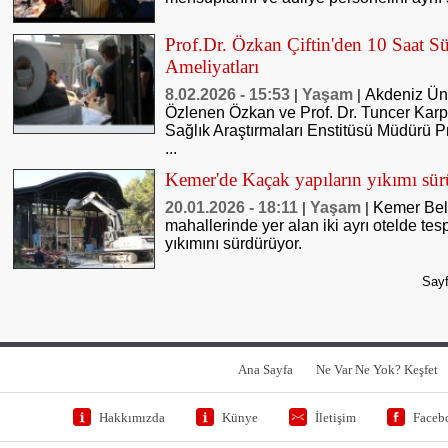
Prof.Dr. Özkan Çiftin'den 10 Saat S
Ameliyatları
8.02.2026 - 15:53
Yaşam
Akdeniz Üni
|
|
Özlenen Özkan ve Prof. Dr. Tuncer Karpu
Sağlık Araştırmaları Enstitüsü Müdürü P
...
Kemer'de Kaçak yapıların yıkımı sü
20.01.2026 - 18:11
Yaşam
Kemer Bel
|
|
mahallerinde yer alan iki ayrı otelde tes
yıkımını sürdürüyor.
Sayf
Ana Sayfa
Ne Var Ne Yok? Keşfet
Hakkımızda
Künye
İletişim
Faceb