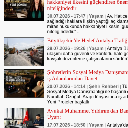
hakkaniyet ilkesini güçlendiren öneml
niteliğindedir
30.07.2026 - 17:47
Yaşam
Av. Hatice
|
|
sağladığı haklara ilişkin yaptığı açıkl
miras hukukunda hakkaniyet ilkesini güç
niteliğindedir." ...
Büyükşehir 'de Hedef Antalya Trafiğ
29.07.2026 - 19:26
Yaşam
Antalya Bü
|
|
ulaşımı daha güvenli ve konforlu hale g
kavşak düzenleme çalışmalarını sürdürü
Şöhretlerin Sosyal Medya Danışmanı
iş Adamlarından Davet
20.07.2026 - 14:14
Şehir Rehberi
Tü
|
|
Sosyal Medya Danışmanlığı ile başarılı 
Nurullah Özoğul ,Arap dünyasında iş ad
Yeni Projeler başlattı
Avukat Muhammet Yıldırım'dan Bank
Uyarı:
17.07.2026 - 18:50
Yaşam
Antalya'd
|
|