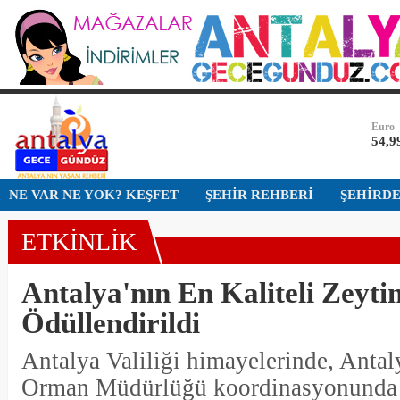
Dolar
47,7
Euro
54,9
Altın
6.50
Bist-1
NE VAR NE YOK? KEŞFET
ŞEHİR REHBERİ
ŞEHİRD
13.7
ETKİNLİK
Dolar
47,7
Antalya'nın En Kaliteli Zeyti
Ödüllendirildi
Antalya Valiliği himayelerinde, Antal
Orman Müdürlüğü koordinasyonunda