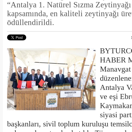
“Antalya 1. Natürel Sızma Zeytinyağı
kapsamında, en kaliteli zeytinyağı üret
ödüllendirildi.
BYTURC
HABER M
Manavgat 
düzenlene
Antalya Va
ve eşi Eb
Kaymakamı
siyasi part
başkanları, sivil toplum kuruluşu temsilci