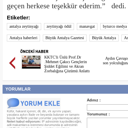
geçen herkese teşekkür ederim.” dedi.
Etiketler:
antalya zeytinyağı
zeytinyağı ödül
manavgat
byturco medya
Antalya haberleri
Büyük Antalya Gazetesi
Büyük Antalya
An
KKTC'li Ünlü Prof.Dr
Aydın Çavuşoğ
.Mehmet Çakıcı Gençlerin
son yolculuğun
Şiddet Eğilimi ve Akran
Zorbalığına Çözümü Anlattı
YORUMLAR
Küfür, hakaret içeren; dil, din, ırk ayrımı yapan;
yasalara aykırı ifade ve beyanda bulunan ve tamamı
büyük harflerle yazılan yorumlar yayınlanmayacaktır.
Neleri kabul ediyorum:
IP adresimin kaydedileceğini,
adli makamlarca istenmesi durumunda ip adresimin