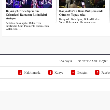
Büyükşehir Belediyesi’nin
Konyaaltın'da Bilim Buluşmasında
Geleneksel Ramazan Etkinlikleri
Gündem Yapay zeka
sürüyor
Konyaaltı Belediyesi, Bilim-Kültür-
Sanat Buluşmaları ile vatandaşları ...
Antalya Büyükşehir Belediyesi
tarafından Cam Piramit’te düzenlenen
Geleneksel ...
Ana Sayfa
Ne Var Ne Yok? Keşfet
Hakkımızda
Künye
İletişim
Faceb