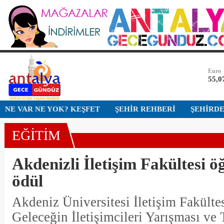
Dolar
47,5
Euro
55,0
Altın
6.51
Bist-1
NE VAR NE YOK? KEŞFET
ŞEHİR REHBERİ
ŞEHİRD
13.7
EĞİTİM
Dolar
47,5
Akdenizli İletişim Fakültesi öğ
ödül
Akdeniz Üniversitesi İletişim Fakült
Geleceğin İletişimcileri Yarışması ve