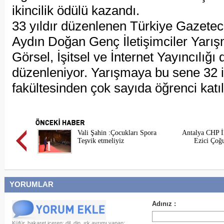
ikincilik ödülü kazandı.
33 yıldır düzenlenen Türkiye Gazetec
Aydın Doğan Genç İletişimciler Yarışm
Görsel, İşitsel ve İnternet Yayıncılığı 
düzenleniyor. Yarışmaya bu sene 32 i
fakültesinden çok sayıda öğrenci katıl
Vali Şahin :Çocukları Spora
Antalya CHP İl
Teşvik etmeliyiz
Ezici Çoğu
YORUMLAR
Küfür, hakaret içeren; dil, din, ırk ayrımı yapan;