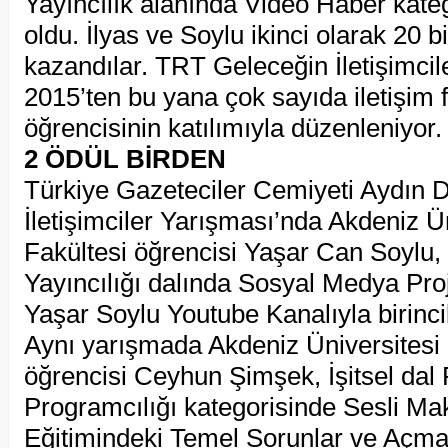
Yayıncılık alanında Video Haber kateg
oldu. İlyas ve Soylu ikinci olarak 20 b
kazandılar. TRT Geleceğin İletişimcil
2015’ten bu yana çok sayıda iletişim f
öğrencisinin katılımıyla düzenleniyor.
2 ÖDÜL BİRDEN
Türkiye Gazeteciler Cemiyeti Aydın
İletişimciler Yarışması’nda Akdeniz Ün
Fakültesi öğrencisi Yaşar Can Soylu, 
Yayıncılığı dalında Sosyal Medya Pro
Yaşar Soylu Youtube Kanalıyla birinci
Aynı yarışmada Akdeniz Üniversitesi İ
öğrencisi Ceyhun Şimşek, İşitsel dal
Programcılığı kategorisinde Sesli Mak
Eğitimindeki Temel Sorunlar ve Açma