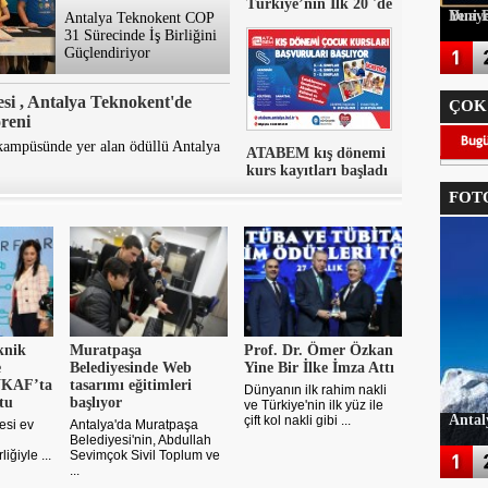
Türkiye’nin İlk 20 'de
Duayen Turizmc
Antalya Teknokent COP
31 Sürecinde İş Birliğini
Güçlendiriyor
esi , Antalya Teknokent'de
ÇOK
reni
kampüsünde yer alan ödüllü Antalya
ATABEM kış dönemi
kurs kayıtları başladı
FOTO
knik
Muratpaşa
Prof. Dr. Ömer Özkan
e
Belediyesinde Web
Yine Bir İlke İmza Attı
NKAF’ta
tasarımı eğitimleri
Dünyanın ilk rahim nakli
tu
başlıyor
ve Türkiye'nin ilk yüz ile
Antal
çift kol nakli gibi ...
esi ev
Antalya'da Muratpaşa
Belediyesi'nin, Abdullah
liğiyle ...
Sevimçok Sivil Toplum ve
...