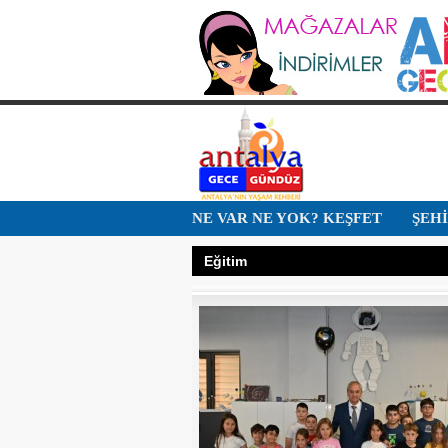
NE VAR NE YOK? KEŞFET
ŞEH
Eğitim