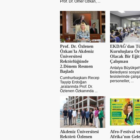
Prof. Dr. Ömer Özkan, ...
Prof. Dr. Özlenen
EKDAĞ'dan T
Özkan'la Akdeniz
Kuruluşlara Ö
Üniversitesi
Olacak Bir Eği
Rektörlüğünde
Çalışması
2.Dönem Resmen
Antalya Büyükşeh
Başladı
Belediyesi sosyal
tesislerinde çalış
Cumhurbaşkanı Recep
personeller, ...
Tayyip Erdoğan
,aralarında Prof. Dr.
Özlenen Özkanında ...
Akdeniz Üniversitesi
Afro-Festival v
Rektörü Özlenen
Afrika’nın Gel