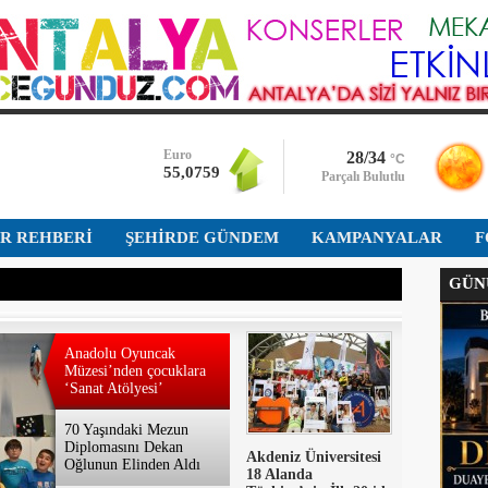
Bist-100
13.703,130
Dolar
47,5949
Euro
28/34
°C
55,0759
Parçalı Bulutlu
Altın
İR REHBERİ
ŞEHİRDE GÜNDEM
6.513,760
KAMPANYALAR
F
GÜNÜ
Bist-100
13.703,130
Dolar
Anadolu Oyuncak
47,5949
Müzesi’nden çocuklara
‘Sanat Atölyesi’
70 Yaşındaki Mezun
Diplomasını Dekan
Akdeniz Üniversitesi
Oğlunun Elinden Aldı
18 Alanda