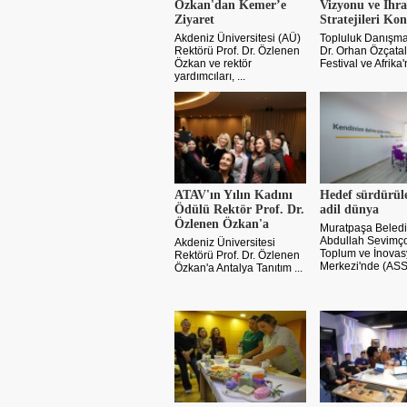
Özkan'dan Kemer’e
Vizyonu ve İhra
Ziyaret
Stratejileri Kon
Akdeniz Üniversitesi (AÜ)
Topluluk Danışma
Rektörü Prof. Dr. Özlenen
Dr. Orhan Özçatal
Özkan ve rektör
Festival ve Afrika'n
yardımcıları, ...
ATAV'ın Yılın Kadını
Hedef sürdürüle
Ödülü Rektör Prof. Dr.
adil dünya
Özlenen Özkan'a
Muratpaşa Beledi
Abdullah Sevimço
Akdeniz Üniversitesi
Toplum ve İnova
Rektörü Prof. Dr. Özlenen
Merkezi'nde (ASSİ
Özkan'a Antalya Tanıtım ...