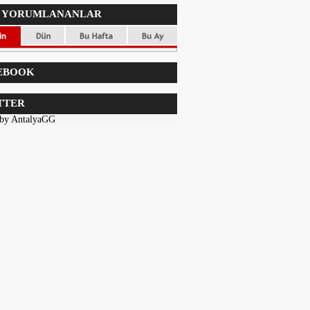
 YORUMLANANLAR
EBOOK
TTER
 by AntalyaGG