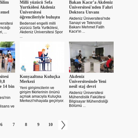
Bilim
Milli yüzücü Sefa
Bakan Kacır’a Akdeniz
Yurtkölesi Akdeniz
Üniversitesi'nden Fahri
 temel
Üniversitesi
Doktora Unvanı
öğrencileriyle buluştu
Akdeniz Üniversitesi'nde
Sanayi ve Teknoloji
ersitesi
Bedensel engelli milli
Bakanı Mehmet Fatih
mcılığı
yüzücü Sefa Yurtkölesi,
Kacır'ın ...
, ...
Akdeniz Üniversitesi Spor
...
itesi
Konyaaltına Kuluçka
Akdeniz
9,8
Merkezi
Üniversitesinde Yeni
e 14 bin
nesil staj devri
Yeni girişimcilerin ve
girişim fikirlerinin önünü
Akdeniz Üniversitesi
açmak amacıyla Kuluçka
Mühendislik Fakültesi
esi'nin
Merkezi'nihayata geçiriyor.
Bilgisayar Mühendisliği
Bölümü ...
lisans ve
6
7
8
9
10