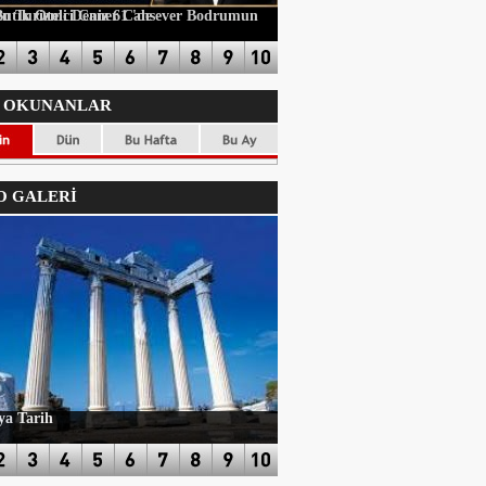
i Caner Cansever Bodrumun Yeni Butik Oteli Deniz 61 'de
 OKUNANLAR
 GALERİ
ya Tarih