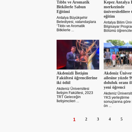
Tıbbı ve Aromatik
Kepez Antalya 
Bitkilerle Sabun
merkezinde
Eğitimi
üniversitelilere
eğitim
Antalya Büyükşehir
Belediyesi, vatandaşlara
Antalya Bilim Üniv
‘Tıbbı ve Aromatik
Bilgisayar Progra
Bitkilerle ...
Bölümü öğrencileri
Akdenizli İletişim
Akdeniz Ünivers
Fakültesi öğrencilerine
ailesine yüzde 9
iki ödül
doluluk oranı il
yeni öğrenci
Akdeniz Üniversitesi
İletişim Fakültesi, 2023
Akdeniz Üniversit
TRT Geleceğin
YKS yerleştirme
İletişimcileri ...
sonuçlarına göre 
ön ...
1
2
3
4
5