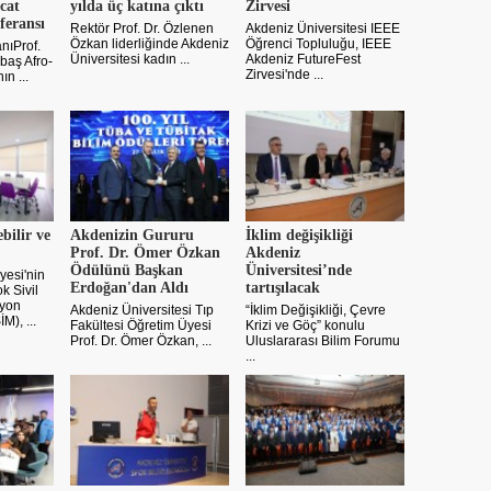
cat
yılda üç katına çıktı
Zirvesi
feransı
Rektör Prof. Dr. Özlenen
Akdeniz Üniversitesi IEEE
Özkan liderliğinde Akdeniz
Öğrenci Topluluğu, IEEE
nıProf.
Üniversitesi kadın ...
Akdeniz FutureFest
baş Afro-
Zirvesi'nde ...
ın ...
bilir ve
Akdenizin Gururu
İklim değişikliği
Prof. Dr. Ömer Özkan
Akdeniz
Ödülünü Başkan
Üniversitesi’nde
yesi'nin
Erdoğan'dan Aldı
tartışılacak
k Sivil
syon
Akdeniz Üniversitesi Tıp
“İklim Değişikliği, Çevre
M), ...
Fakültesi Öğretim Üyesi
Krizi ve Göç” konulu
Prof. Dr. Ömer Özkan, ...
Uluslararası Bilim Forumu
...