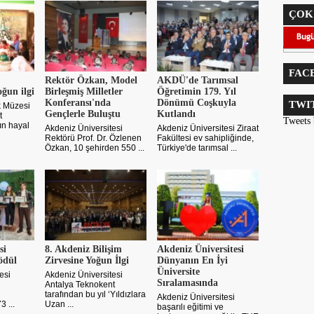
ÇOK
FAC
Rektör Özkan, Model
AKDÜ'de Tarımsal
oğun ilgi
Birleşmiş Milletler
Öğretimin 179. Yıl
Konferansı'nda
Dönümü Coşkuyla
TWI
 Müzesi
Gençlerle Buluştu
Kutlandı
t
Tweets
ın hayal
Akdeniz Üniversitesi
Akdeniz Üniversitesi Ziraat
Rektörü Prof. Dr. Özlenen
Fakültesi ev sahipliğinde,
Özkan, 10 şehirden 550 ...
Türkiye'de tarımsal ...
si
8. Akdeniz Bilişim
Akdeniz Üniversitesi
ödül
Zirvesine Yoğun İlgi
Dünyanın En İyi
Üniversite
esi
Akdeniz Üniversitesi
Sıralamasında
Antalya Teknokent
tarafından bu yıl ‘Yıldızlara
Akdeniz Üniversitesi
 ...
Uzan ...
başarılı eğitimi ve