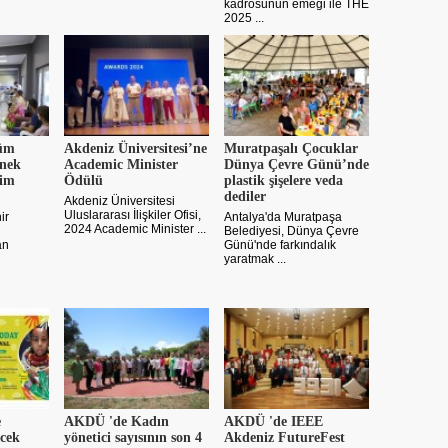
kadrosunun emeği ile THE
2025 ...
üm
Akdeniz Üniversitesi’ne
Muratpaşalı Çocuklar
rnek
Academic Minister
Dünya Çevre Günü’nde
tim
Ödülü
plastik şişelere veda
dediler
Akdeniz Üniversitesi
Uluslararası İlişkiler Ofisi,
ir
Antalya'da Muratpaşa
2024 Academic Minister ...
Belediyesi, Dünya Çevre
an
Günü'nde farkındalık
yaratmak ...
e
AKDÜ 'de Kadın
AKDÜ 'de IEEE
ecek
yönetici sayısının son 4
Akdeniz FutureFest