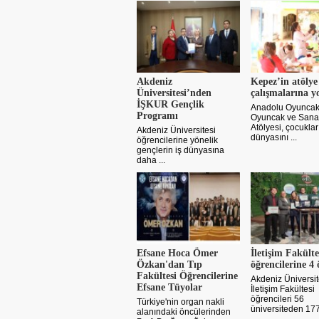
Akdeniz
Kepez’in atölye
Üniversitesi’nden
çalışmalarına y
İŞKUR Gençlik
Anadolu Oyuncak
Programı
Oyuncak ve Sana
Atölyesi, çocuklar
Akdeniz Üniversitesi
dünyasını ...
öğrencilerine yönelik
gençlerin iş dünyasına
daha ...
Efsane Hoca Ömer
İletişim Fakülte
Özkan'dan Tıp
öğrencilerine 4 
Fakültesi Öğrencilerine
Akdeniz Üniversit
Efsane Tüyolar
İletişim Fakültesi
öğrencileri 56
Türkiye'nin organ nakli
üniversiteden 1773
alanındaki öncülerinden