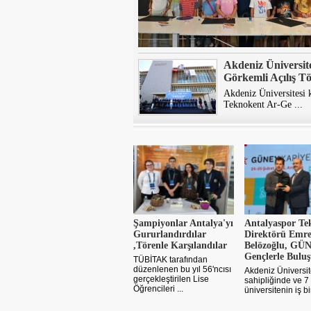
Akdeniz Üniversit
Görkemli Açılış Tö
Akdeniz Üniversitesi 
Teknokent Ar-Ge ...
Şampiyonlar Antalya'yı
Antalyaspor Te
Gururlandırdılar
Direktörü Emr
,Törenle Karşılandılar
Belözoğlu, GÜ
Gençlerle Buluş
TÜBİTAK tarafından
düzenlenen bu yıl 56'ncısı
Akdeniz Üniversit
gerçekleştirilen Lise
sahipliğinde ve 7
Öğrencileri ...
üniversitenin iş bir