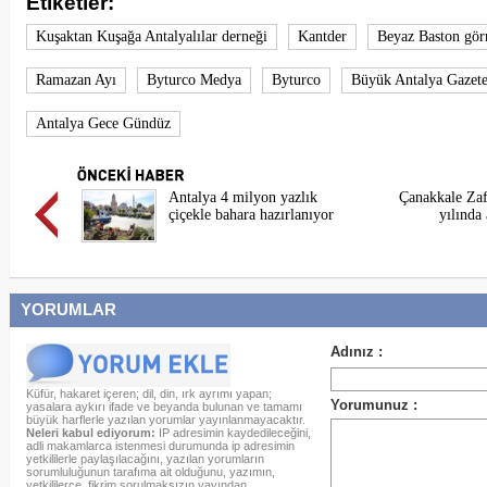
Etiketler:
Kuşaktan Kuşağa Antalyalılar derneği
Kantder
Beyaz Baston görm
Ramazan Ayı
Byturco Medya
Byturco
Büyük Antalya Gazete
Antalya Gece Gündüz
Antalya 4 milyon yazlık
Çanakkale Zaf
çiçekle bahara hazırlanıyor
yılında
YORUMLAR
Küfür, hakaret içeren; dil, din, ırk ayrımı yapan;
yasalara aykırı ifade ve beyanda bulunan ve tamamı
büyük harflerle yazılan yorumlar yayınlanmayacaktır.
Neleri kabul ediyorum:
IP adresimin kaydedileceğini,
adli makamlarca istenmesi durumunda ip adresimin
yetkililerle paylaşılacağını, yazılan yorumların
sorumluluğunun tarafıma ait olduğunu, yazımın,
yetkililerce, fikrim sorulmaksızın yayından