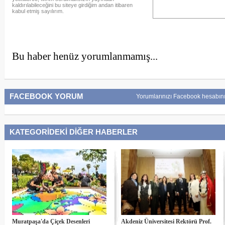
kaldırılabileceğini bu siteye girdiğim andan itibaren
kabul etmiş sayılırım.
Bu haber henüz yorumlanmamış...
FACEBOOK YORUM
Yorumlarınızı Facebook hesabını
KATEGORİDEKİ DİĞER HABERLER
Muratpaşa'da Çiçek Desenleri
Akdeniz Üniversitesi Rektörü Prof.