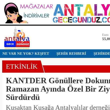
Dolar
47,7
Euro
55,0
Altın
6.54
Bist-1
NE VAR NE YOK? KEŞFET
ŞEHİR REHBERİ
ŞEHİRD
13.7
ETKİNLİK
Dolar
47,7
KANTDER Gönüllere Dokun
Ramazan Ayında Özel Bir Ziy
Sürdürdü
Kuşaktan Kuşağa Antalyalılar dern