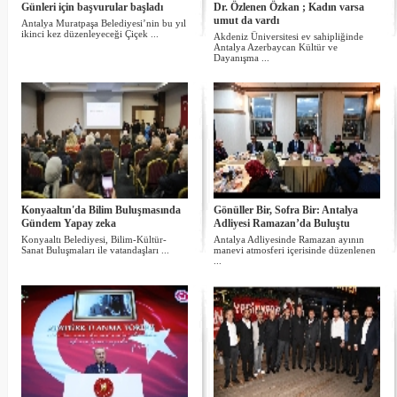
Günleri için başvurular başladı
Dr. Özlenen Özkan ; Kadın varsa
umut da vardı
Antalya Muratpaşa Belediyesi’nin bu yıl
ikinci kez düzenleyeceği Çiçek ...
Akdeniz Üniversitesi ev sahipliğinde
Antalya Azerbaycan Kültür ve
Dayanışma ...
Konyaaltın'da Bilim Buluşmasında
Gönüller Bir, Sofra Bir: Antalya
Gündem Yapay zeka
Adliyesi Ramazan’da Buluştu
Konyaaltı Belediyesi, Bilim-Kültür-
Antalya Adliyesinde Ramazan ayının
Sanat Buluşmaları ile vatandaşları ...
manevi atmosferi içerisinde düzenlenen
...