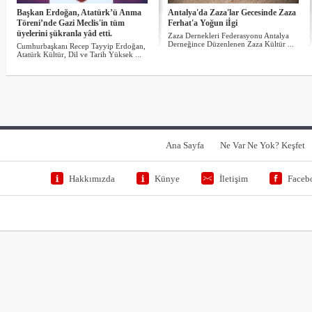
Başkan Erdoğan, Atatürk’ü Anma
Antalya'da Zaza'lar Gecesinde Zaza
Töreni’nde Gazi Meclis'in tüm
Ferhat'a Yoğun iİgi
üyelerini şükranla yâd etti.
Zaza Dernekleri Federasyonu Antalya
Derneğince Düzenlenen Zaza Kültür ...
Cumhurbaşkanı Recep Tayyip Erdoğan,
Atatürk Kültür, Dil ve Tarih Yüksek ...
Ana Sayfa
Ne Var Ne Yok? Keşfet
Hakkımızda
Künye
İletişim
Faceb