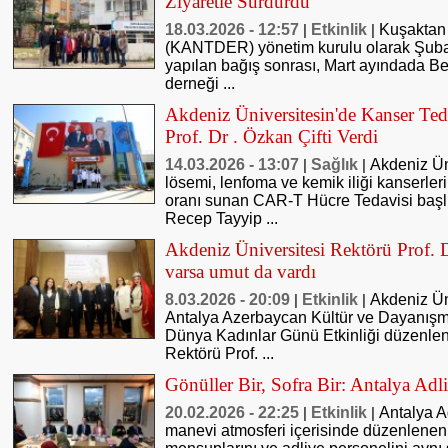
Ziyaretle Sürdürdü
18.03.2026 - 12:57
Etkinlik
Kuşaktan 
|
|
(KANTDER) yönetim kurulu olarak Şubat
yapılan bağış sonrası, Mart ayındada B
derneği ...
Akdeniz Üniversitesin'de Kanser Ted
Prof. Dr . Özkan Çifti Verdi
14.03.2026 - 13:07
Sağlık
Akdeniz Ün
|
|
lösemi, lenfoma ve kemik iliği kanserle
oranı sunan CAR-T Hücre Tedavisi baş
Recep Tayyip ...
Akdeniz Üniversitesi Rektörü Prof. 
varsa umut da vardı
8.03.2026 - 20:09
Etkinlik
Akdeniz Ün
|
|
Antalya Azerbaycan Kültür ve Dayanışm
Dünya Kadınlar Günü Etkinliği düzenlen
Rektörü Prof. ...
Gönüller Bir, Sofra Bir: Antalya Ad
20.02.2026 - 22:25
Etkinlik
Antalya 
|
|
manevi atmosferi içerisinde düzenlenen if