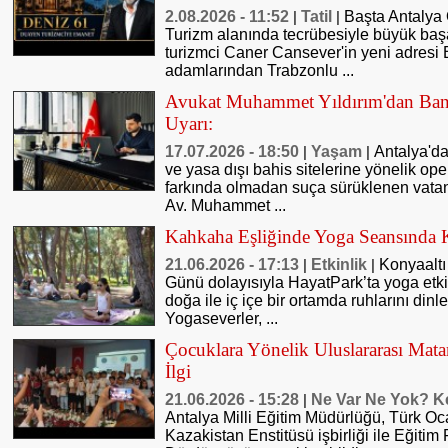
2.08.2026 - 11:52
Tatil
Başta Antalya 
|
|
Turizm alanında tecrübesiyle büyük baş
turizmci Caner Cansever'in yeni adresi
adamlarından Trabzonlu ...
Avukat Muhammet Yıldırım'dan Bank
Uyarı:
17.07.2026 - 18:50
Yaşam
Antalya'd
|
|
ve yasa dışı bahis sitelerine yönelik op
farkında olmadan suça sürüklenen vatand
Av. Muhammet ...
Kahkaha Eşliğinde Yoga Seansında K
21.06.2026 - 17:13
Etkinlik
Konyaaltı
|
|
Günü dolayısıyla HayatPark’ta yoga etki
doğa ile iç içe bir ortamda ruhlarını din
Yogaseverler, ...
Çocuklara Yönelik Uluslararası Mat
İlgi
21.06.2026 - 15:28
Ne Var Ne Yok? K
|
Antalya Milli Eğitim Müdürlüğü, Türk Oc
Kazakistan Enstitüsü işbirliği ile Eğiti