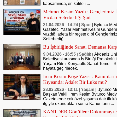
kapsamında, en kaliteli ...
Mehmet Kesim Yazdı : Gençlerimiz İ
Vicdan Seferberliği Şart
21.04.2026 - 14:24
Spor
Byturco Med
|
|
Gazeteci Yazar Mehmet Kesim Gündemde
yazdığı,adeta bir reçete gibi Gençlerimi
Seferberliği ...
Bu İşbirliğinde Sanat, Demansa Kar
9.04.2026 - 16:55
Sağlık
Akdeniz Üniv
|
|
Belediyesi arasında İş Birliği Protokolü
Yaşam Ritmi Konyaaltı: Sanat Temelli Bi
hayata geçirilecek.
İrem Kesim Köşe Yazısı : Kanunların
Kıyısında: Adalet Bir Lüks mü?
28.03.2026 - 13:11
Yaşam
Byturco M
|
|
Başkan Vekili İrem Kesim Byturco Med
Gazetelerde çok özel yaşama dair ilk k
ilgiyle okunduktan sonra Kanunların ...
KANTDER Gönüllere Dokunmayı Ra