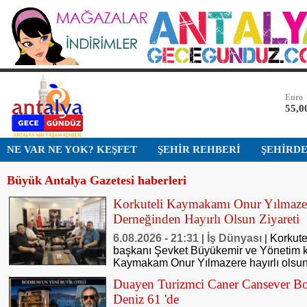
Bist-1
13.7
Dolar
47,7
Euro
55,0
Altın
NE VAR NE YOK? KEŞFET
ŞEHİR REHBERİ
ŞEHİRD
6.53
Büyük Antalya Gazetesi haberleri
Bist-1
13.7
Korkuteli Kaymakamı Onur Yılmazer
Derneğinden Hayırlı Olsun Ziyareti
Dolar
47,7
6.08.2026 - 21:31
İş Dünyası
Korkute
|
|
başkanı Şevket Büyükemir ve Yönetim k
Kaymakam Onur Yılmazere hayırlı olsun 
Duayen Turizmci Caner Cansever Bo
Deniz 61 'de