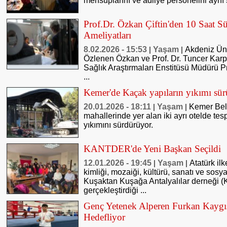
mensuplarını ve adliye personelini aynı 
Prof.Dr. Özkan Çiftin'den 10 Saat S
Ameliyatları
8.02.2026 - 15:53
Yaşam
Akdeniz Üni
|
|
Özlenen Özkan ve Prof. Dr. Tuncer Karpu
Sağlık Araştırmaları Enstitüsü Müdürü P
...
Kemer'de Kaçak yapıların yıkımı sü
20.01.2026 - 18:11
Yaşam
Kemer Bel
|
|
mahallerinde yer alan iki ayrı otelde tes
yıkımını sürdürüyor.
KANTDER'de Yeni Başkan Seçildi
12.01.2026 - 19:45
Yaşam
Atatürk ilk
|
|
kimliği, mozaiği, kültürü, sanatı ve sos
Kuşaktan Kuşağa Antalyalılar derneği
gerçekleştirdiği ...
Genç Yetenek Alperen Furkan Kaygıs
Hedefliyor