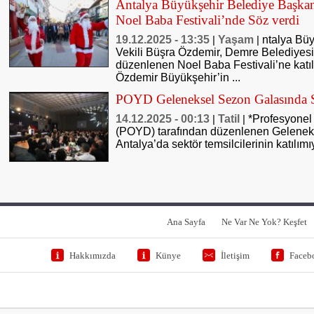
Antalya Büyükşehir Belediye Başkan
Noel Baba Festivali’nde Söz verdi
19.12.2025 - 13:35
Yaşam
ntalya Bü
|
|
Vekili Büşra Özdemir, Demre Belediyesi t
düzenlenen Noel Baba Festivali’ne katıl
Özdemir Büyükşehir’in ...
POYD Geleneksel Sezon Galasında 
14.12.2025 - 00:13
Tatil
*Profesyonel 
|
|
(POYD) tarafından düzenlenen Gelenek
Antalya’da sektör temsilcilerinin katılımıy
Ana Sayfa
Ne Var Ne Yok? Keşfet
Hakkımızda
Künye
İletişim
Faceb