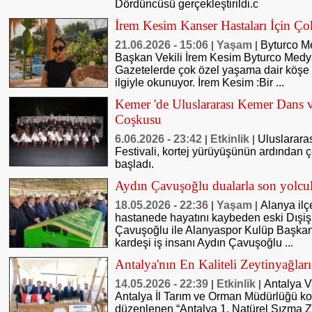
Dördüncüsü gerçekleştirildi.c
İrem Kesim Kanser Hastaları İçin Ço
21.06.2026 - 15:06
Yaşam
Byturco M
|
|
Başkan Vekili İrem Kesim Byturco Med
Gazetelerde çok özel yaşama dair köşe 
ilgiyle okunuyor. İrem Kesim :Bir ...
Kemer 'de Uluslararası Kemer Dans v
Coşkusu
6.06.2026 - 23:42
Etkinlik
Uluslarara
|
|
Festivali, kortej yürüyüşünün ardından çeş
başladı.
Aydın Çavuşoğlu dualarla son yolcu
18.05.2026 - 22:36
Yaşam
Alanya ilç
|
|
hastanede hayatını kaybeden eski Dışiş
Çavuşoğlu ile Alanyaspor Kulüp Başka
kardeşi iş insanı Aydın Çavuşoğlu ...
Antalya'nın En Kaliteli Zeytinyağları
14.05.2026 - 22:39
Etkinlik
Antalya V
|
|
Antalya İl Tarım ve Orman Müdürlüğü 
düzenlenen “Antalya 1. Natürel Sızma Ze