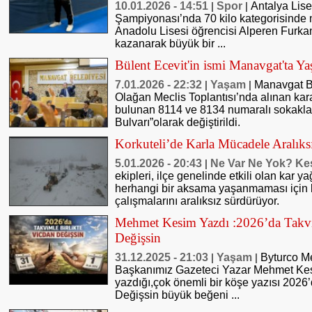
10.01.2026 - 14:51
Spor
Antalya Lise
|
|
Şampiyonası’nda 70 kilo kategorisinde
Anadolu Lisesi öğrencisi Alperen Furka
kazanarak büyük bir ...
Bülent Ecevit'in ismi Manavgat'ta Yaş
7.01.2026 - 22:32
Yaşam
Manavgat Be
|
|
Olağan Meclis Toplantısı’nda alınan kar
bulunan 8114 ve 8134 numaralı sokakları
Bulvarı”olarak değiştirildi.
Korkuteli’de Karla Mücadele Aralıks
5.01.2026 - 20:43
Ne Var Ne Yok? Ke
|
ekipleri, ilçe genelinde etkili olan kar 
herhangi bir aksama yaşanmaması için 
çalışmalarını aralıksız sürdürüyor.
Mehmet Kesim Yazdı :2026’da Takvi
Değişsin
31.12.2025 - 21:03
Yaşam
Byturco M
|
|
Başkanımız Gazeteci Yazar Mehmet Kes
yazdığı,çok önemli bir köşe yazısı 2026’
Değişsin büyük beğeni ...