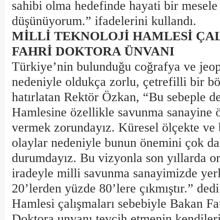
sahibi olma hedefinde hayati bir mesel
düşünüyorum.” ifadelerini kullandı.
MİLLİ TEKNOLOJİ HAMLESİ ÇA
FAHRİ DOKTORA ÜNVANI
Türkiye’nin bulunduğu coğrafya ve jeo
nedeniyle oldukça zorlu, çetrefilli bir 
hatırlatan Rektör Özkan, “Bu sebeple de
Hamlesine özellikle savunma sanayine 
vermek zorundayız. Küresel ölçekte ve 
olaylar nedeniyle bunun önemini çok da
durumdayız. Bu vizyonla son yıllarda o
iradeyle milli savunma sanayimizde yerl
20’lerden yüzde 80’lere çıkmıştır.” dedi
Hamlesi çalışmaları sebebiyle Bakan Fa
Doktora unvanı tevcih etmenin kendileri