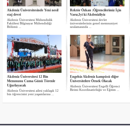
Akdeniz Üniversitesinde Yeni nesil
Rektör Özkan :Öğrencilerimiz İçin
staj devri
Varız,Iyi ki Akdenizliyiz
Akdeniz Üniversitesi Mühendislik
Akdeniz Üniversitesi devlet
Fakültesi Bilgisayar Mühendisliği
üniversitelerinin genel memnuniyet
Bölümü ...
sıralamasında ...
Akdeniz Üniversitesi 12 Bin
Engelsiz Akdeniz kampüsü diğer
Mezununu Cuma Günü Törenle
Üniversitelere Örnek Olacak
Uğurlayacak
Akdeniz Üniversitesi Engelli Öğrenci
Birimi Koordinatörlüğü ve Eğitim ...
Akdeniz Üniversitesi ailesi yaklaşık 12
bin öğrencisini yeni yaşamlarına ...