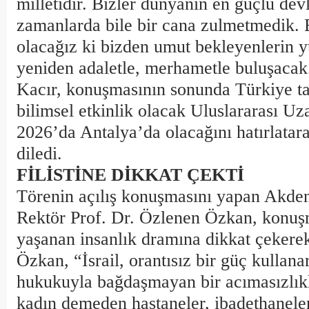
milletidir. Bizler dünyanın en güçlü dev
zamanlarda bile bir cana zulmetmedik. B
olacağız ki bizden umut bekleyenlerin 
yeniden adaletle, merhametle buluşacak
Kacır, konuşmasının sonunda Türkiye t
bilimsel etkinlik olacak Uluslararası U
2026’da Antalya’da olacağını hatırlatara
diledi.
FİLİSTİNE DİKKAT ÇEKTİ
Törenin açılış konuşmasını yapan Akden
Rektör Prof. Dr. Özlenen Özkan, konuşm
yaşanan insanlık dramına dikkat çekerek
Özkan, “İsrail, orantısız bir güç kullana
hukukuyla bağdaşmayan bir acımasızlıkl
kadın demeden hastaneler, ibadethanele