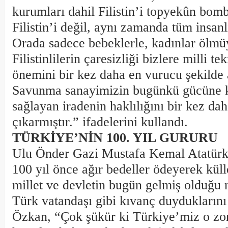
kurumları dahil Filistin’i topyekûn bom
Filistin’i değil, aynı zamanda tüm insan
Orada sadece bebeklerle, kadınlar ölmüy
Filistinlilerin çaresizliği bizlere milli t
önemini bir kez daha en vurucu şekilde a
Savunma sanayimizin bugünkü gücüne 
sağlayan iradenin haklılığını bir kez da
çıkarmıştır.” ifadelerini kullandı.
TÜRKİYE’NİN 100. YIL GURURU
Ulu Önder Gazi Mustafa Kemal Atatürk
100 yıl önce ağır bedeller ödeyerek kül
millet ve devletin bugün gelmiş olduğu 
Türk vatandaşı gibi kıvanç duyduklarını
Özkan, “Çok şükür ki Türkiye’miz o zor