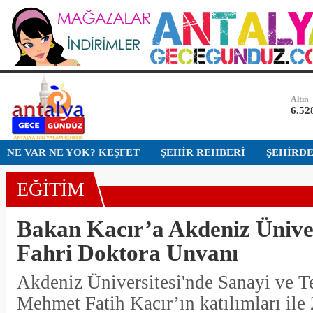
Dolar
47,7
Euro
55,0
Altın
6.52
Bist-1
NE VAR NE YOK? KEŞFET
ŞEHİR REHBERİ
ŞEHİRD
13.7
EĞİTİM
Dolar
47,7
Bakan Kacır’a Akdeniz Üniver
Fahri Doktora Unvanı
Akdeniz Üniversitesi'nde Sanayi ve T
Mehmet Fatih Kacır’ın katılımları il