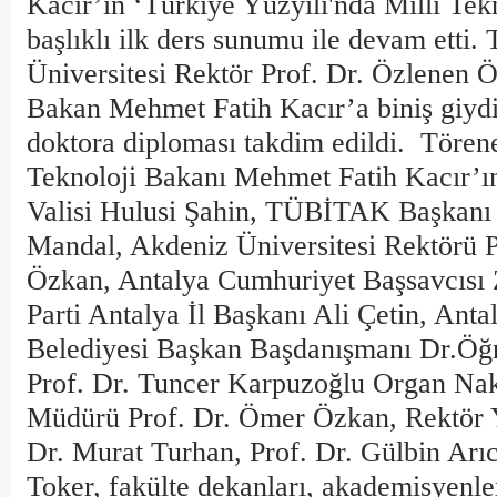
Kacır’ın ‘Türkiye Yüzyılı'nda Milli Tek
başlıklı ilk ders sunumu ile devam etti
Üniversitesi Rektör Prof. Dr. Özlenen 
Bakan Mehmet Fatih Kacır’a biniş giydir
doktora diploması takdim edildi. Tören
Teknoloji Bakanı Mehmet Fatih Kacır’ın
Valisi Hulusi Şahin, TÜBİTAK Başkanı 
Mandal, Akdeniz Üniversitesi Rektörü P
Özkan, Antalya Cumhuriyet Başsavcısı
Parti Antalya İl Başkanı Ali Çetin, Ant
Belediyesi Başkan Başdanışmanı Dr.Öğ
Prof. Dr. Tuncer Karpuzoğlu Organ Nakl
Müdürü Prof. Dr. Ömer Özkan, Rektör Y
Dr. Murat Turhan, Prof. Dr. Gülbin Arıc
Toker, fakülte dekanları, akademisyenle