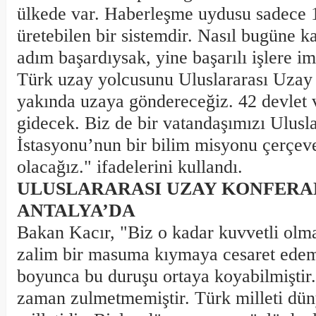
ülkede var. Haberleşme uydusu sadece 1
üretebilen bir sistemdir. Nasıl bugüne k
adım başardıysak, yine başarılı işlere im
Türk uzay yolcusunu Uluslararası Uzay
yakında uzaya göndereceğiz. 42 devlet 
gidecek. Biz de bir vatandaşımızı Ulusl
İstasyonu’nun bir bilim misyonu çerçev
olacağız." ifadelerini kullandı.
ULUSLARARASI UZAY KONFERAN
ANTALYA’DA
Bakan Kacır, "Biz o kadar kuvvetli olma
zalim bir masuma kıymaya cesaret edeme
boyunca bu duruşu ortaya koyabilmiştir.
zaman zulmetmemiştir. Türk milleti düny