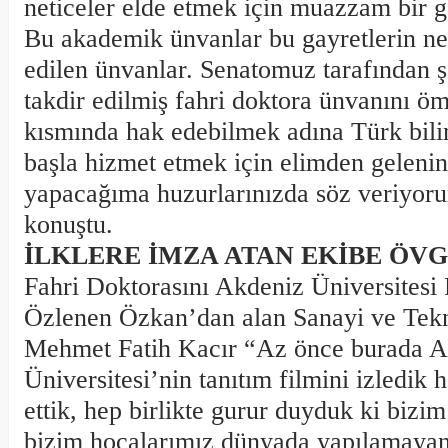
neticeler elde etmek için muazzam bir ga
Bu akademik ünvanlar bu gayretlerin ne
edilen ünvanlar. Senatomuz tarafından 
takdir edilmiş fahri doktora ünvanını 
kısmında hak edebilmek adına Türk bil
başla hizmet etmek için elimden gelenin 
yapacağıma huzurlarınızda söz veriyoru
konuştu.
İLKLERE İMZA ATAN EKİBE ÖV
Fahri Doktorasını Akdeniz Üniversitesi 
Özlenen Özkan’dan alan Sanayi ve Tekn
Mehmet Fatih Kacır “Az önce burada A
Üniversitesi’nin tanıtım filmini izledik he
ettik, hep birlikte gurur duyduk ki bizim
bizim hocalarımız dünyada yapılamayan