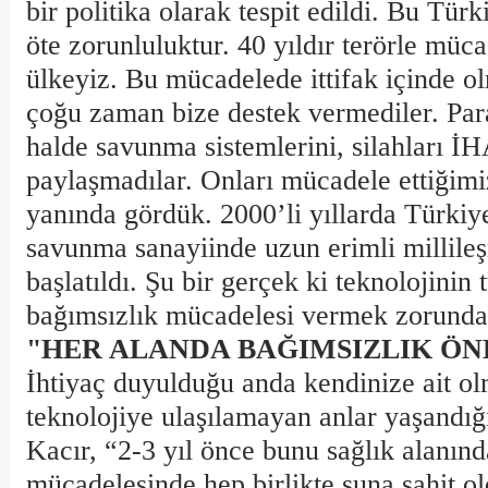
bir politika olarak tespit edildi. Bu Türk
öte zorunluluktur. 40 yıldır terörle müc
ülkeyiz. Bu mücadelede ittifak içinde 
çoğu zaman bize destek vermediler. Par
halde savunma sistemlerini, silahları İH
paylaşmadılar. Onları mücadele ettiğimiz
yanında gördük. 2000’li yıllarda Türkiye
savunma sanayiinde uzun erimli millileş
başlatıldı. Şu bir gerçek ki teknolojinin
bağımsızlık mücadelesi vermek zorunda
"HER ALANDA BAĞIMSIZLIK ÖN
İhtiyaç duyulduğu anda kendinize ait o
teknolojiye ulaşılamayan anlar yaşandığı
Kacır, “2-3 yıl önce bunu sağlık alanın
mücadelesinde hep birlikte şuna şahit old