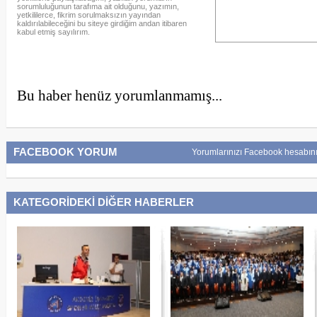
sorumluluğunun tarafıma ait olduğunu, yazımın,
yetkililerce, fikrim sorulmaksızın yayından
kaldırılabileceğini bu siteye girdiğim andan itibaren
kabul etmiş sayılırım.
Bu haber henüz yorumlanmamış...
FACEBOOK YORUM
Yorumlarınızı Facebook hesabını
KATEGORİDEKİ DİĞER HABERLER