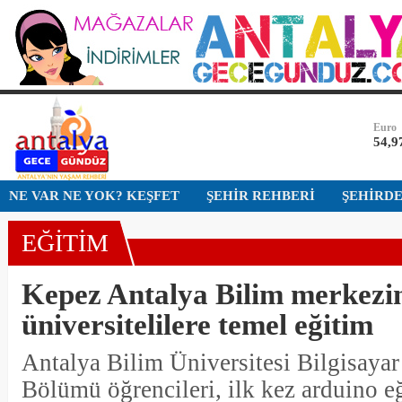
Dolar
47,5
Euro
54,9
Altın
6.51
Bist-1
NE VAR NE YOK? KEŞFET
ŞEHİR REHBERİ
ŞEHİRD
13.7
EĞİTİM
Dolar
47,5
Kepez Antalya Bilim merkezi
üniversitelilere temel eğitim
Antalya Bilim Üniversitesi Bilgisayar
Bölümü öğrencileri, ilk kez arduino 