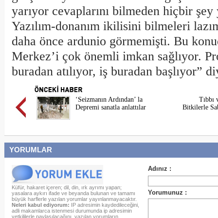
yarıyor cevaplarını bilmeden hiçbir şey
Yazılım-donanım ikilisini bilmeleri lazım
daha önce ardunio görmemişti. Bu konu
Merkez’i çok önemli imkan sağlıyor. Pr
buradan atılıyor, iş buradan başlıyor” d
‘Seizmanın Ardından’ la
Tıbbı 
Depremi sanatla anlattılar
Bitkilerle S
YORUMLAR
Küfür, hakaret içeren; dil, din, ırk ayrımı yapan;
yasalara aykırı ifade ve beyanda bulunan ve tamamı
büyük harflerle yazılan yorumlar yayınlanmayacaktır.
Neleri kabul ediyorum:
IP adresimin kaydedileceğini,
adli makamlarca istenmesi durumunda ip adresimin
yetkililerle paylaşılacağını, yazılan yorumların