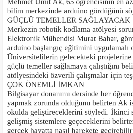
Mehmet Ümit Ak, 65 öğrencisinin en az 
bilim merkezinde arduino gördüğünü söy
GÜÇLÜ TEMELLER SAĞLAYACAK
Merkezin robotik kodlama atölyesi soru
Elektronik Mühendisi Murat Bahar, göm
arduino başlangıç eğitimini uygulamalı 
Üniversitelilerin gelecekteki projelerin
güçlü temeller sağlamaya çalıştığını bel
atölyesindeki özverili çalışmalar için teş
ÇOK ÖNEMLİ İMKAN
Bilgisayar donanımı dersinde her öğrenc
yapmak zorunda olduğunu belirten Ak is
okulda geliştireceklerini söyledi. İkinci 
gelişmiş sistemlere geçeceklerini belirt
gerçek hayatta nasıl harekete geçirebilir